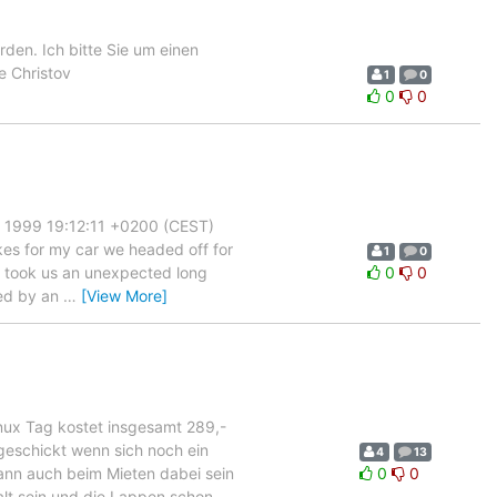
den. Ich bitte Sie um einen
e Christov
1
0
0
0
un 1999 19:12:11 +0200 (CEST)
kes for my car we headed off for
1
0
KL took us an unexpected long
0
0
ted by an
…
[View More]
inux Tag kostet insgesamt 289,-
geschickt wenn sich noch ein
4
13
ann auch beim Mieten dabei sein
0
0
t sein und die Lappen schon