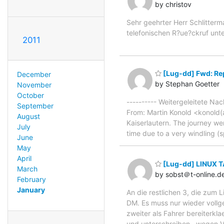
by christov
Sehr geehrter Herr Schlitter
telefonischen R?ue?ckruf unt
2011
[Lug-dd] Fwd: Re
December
by Stephan Goetter
November
October
---------- Weitergeleitete Na
September
From: Martin Konold <konold(a
August
Kaiserlautern. The journey we
July
time due to a very windling (
June
May
April
[Lug-dd] LINUX 
March
by sobst＠t-online.d
February
January
An die restlichen 3, die zum 
DM. Es muss nur wieder vollg
zweiter als Fahrer bereiterk
und unterschreiben , wegen