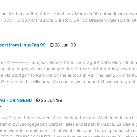
mann, ich bin auf Ihre Adresse im Linux Magazin 99 aufmerksam gewor
er 0351- 3153318 Frau Ute Christov, ORTEC Dresden Vielen Dank Ut
port from LinuxTag 99
28 Jun '99
chricht ---------- Subject: Report from LinuxTag 99 Date: Mon, 28 J
)alpha.tat.physik.uni-tuebingen.de> Hi there, After getting new bra
nt via Stuttgart to Karlruhe on the autobahn A8. The last 25 km to 
sp?) street in this hilly area. As soon as we reached KL we were gree
TAG - DRINGEND
25 Jun '99
e
Linux Tag mitfahren wollen. Also ein Auto fuer das Wochenende am L
etankt zurueckgegeben werden, alles andere ist inklusive. Es waere 
laeren wuerde, damit man sich abwechseln kann. Derjenige muesste d
 VERSICHERUNGSSCHUTZ. Ausserdem muss er mindestens 21 Jahre al