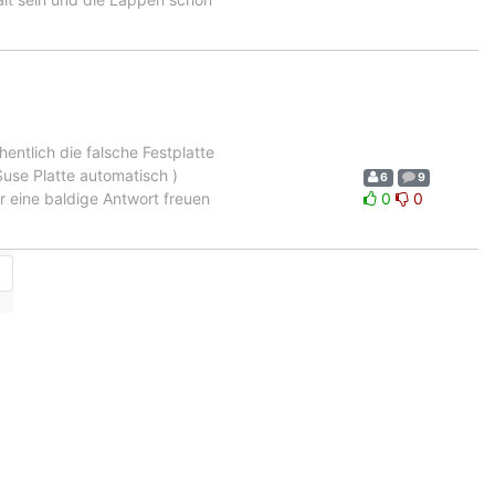
ehentlich die falsche Festplatte
Suse Platte automatisch )
6
9
 eine baldige Antwort freuen
0
0
→