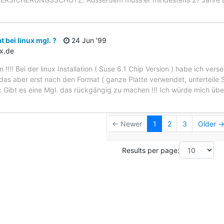
 bei linux mgl. ?
24 Jun '99
x.de
 !!!! Bei der linux Installation ( Suse 6.1 Chip Version ) habe ich vers
 das aber erst nach den Format ( ganze Platte verwendet, unterteile 
Gibt es eine Mgl. das rückgängig zu machen !!! Ich würde mich über
← Newer
1
2
3
Older 
Results per page: