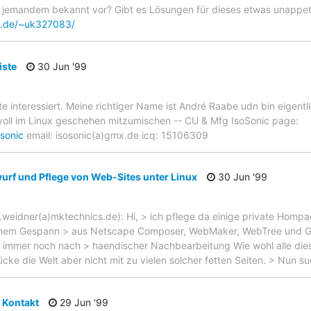
emandem bekannt vor? Gibt es Lösungen für dieses etwas unappetiet
n.de/~uk327083/
iste
30 Jun '99
ste interessiert. Meine richtiger Name ist André Raabe udn bin eigentli
 voll im Linux geschehen mitzumischen -- CU & Mfg IsoSonic page:
osonic
email: isosonic(a)gmx.de icq: 15106309
urf und Pflege von Web-Sites unter Linux
30 Jun '99
weidner(a)mktechnics.de): Hi, > ich pflege da einige private Hompa
 einem Gespann > aus Netscape Composer, WebMaker, WebTree und 
r immer noch nach > haendischer Nachbearbeitung Wie wohl alle diese
ücke die Welt aber nicht mit zu vielen solcher fetten Seiten. > Nun s
 Kontakt
29 Jun '99