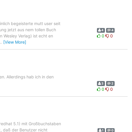
lich begeisterte mutt user seit
ung jetzt aus nem tollen Buch
4
4
n Wesley Verlag) ist echt en
0
0
…
[View More]
en. Allerdings hab ich in den
3
2
0
0
 (redhat 5.1) mit Großbuchstaben
, daß der Benutzer nicht
1
0