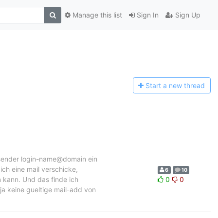
Manage this list
Sign In
Sign Up
Start a n
ew thread
absender login-name@domain ein
ich eine mail verschicke,
6
10
 kann. Und das finde ich
0
0
a keine gueltige mail-add von