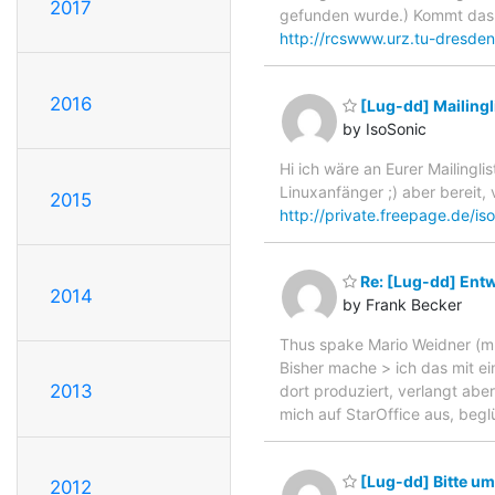
2017
gefunden wurde.) Kommt das j
http://rcswww.urz.tu-dresde
2016
[Lug-dd] Mailingl
by IsoSonic
Hi ich wäre an Eurer Mailingli
Linuxanfänger ;) aber bereit,
2015
http://private.freepage.de/is
Re: [Lug-dd] Entw
2014
by Frank Becker
Thus spake Mario Weidner (m.
Bisher mache > ich das mit
2013
dort produziert, verlangt abe
mich auf StarOffice aus, begl
[Lug-dd] Bitte um
2012