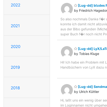
2022
[Lug-dd] bl
by Friedrich Hagedo
So also nochmals Danke f�r di
konnte ich damit nicht allzuv
2021
aus der Bibo gefunden (Michea
super Buch f�r noch nicht Pro
2020
[Lug-dd] LyX/LaT
by Tobias Kluge
Hi! Ich habe ein Problem mit L
2019
Handbüchern von LyX dazu ni
[Lug-dd] Sendma
2018
by Ulrich Küttler
Hi, laßt uns ein wenig über s
im Loginnamen nicht umgehen 