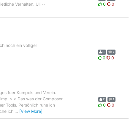
liche Verhalten. Uli --
0
0
ch noch ein völliger
6
7
0
0
ges fuer Kumpels und Verein.
Gimp. > > Das was der Composer
2
1
r Tools. Persönlich ruhe ich
0
0
uche ich
…
[View More]