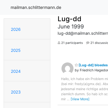
mailman.schlittermann.de
Lug-dd
June 1999
2026
lug-dd@mailman.schlitte
21 participants
21 discussi
2025
[Lug-dd] bloedes
by Friedrich Hagedo
2024
Hallo, ich habe ein Problem 
(bei mir: fredy(a)gmx.de). Ab
jedesmal meine richtige addr
2023
ziemlich dumm. So hab ich sc
mir
…
[View More]