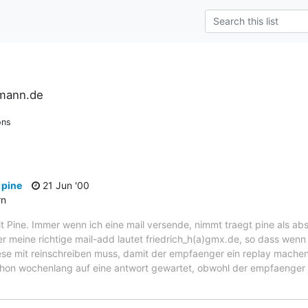
rmann.de
ons
 pine
21 Jun '00
rn
mit Pine. Immer wenn ich eine mail versende, nimmt traegt pine als 
er meine richtige mail-add lautet friedrich_h(a)gmx.de, so dass wenn 
ese mit reinschreiben muss, damit der empfaenger ein replay machen
hon wochenlang auf eine antwort gewartet, obwohl der empfaenger j