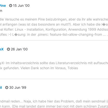
צdes Pine
15 Jun '00
rn
e Versuche es meinem Pine beizubringen, aber da ihr alle wahrschein
iel anfangen (was ist das besondere an mutt?). Aber ich habe die l�s
l Kofler: Linux - Installation, Konfiguration, Anwendung 1999 Addiso
fies :-) L�sung: in der .pinerc: feature-list=allow-changing-from ...
eX
26 Jan '00
yX: Im Inhaltsverzeichnis sollte das Literaturverzeichnis mit auftauch
x gefunden. Vielen Dank schon im Voraus, Tobias
il
30 Jun '99
endmail reden... Naja, ich habe hier das Problem, daß mein sendmail
kann. (Die mail landet dann immer bei root mit dem schönen Zusatz