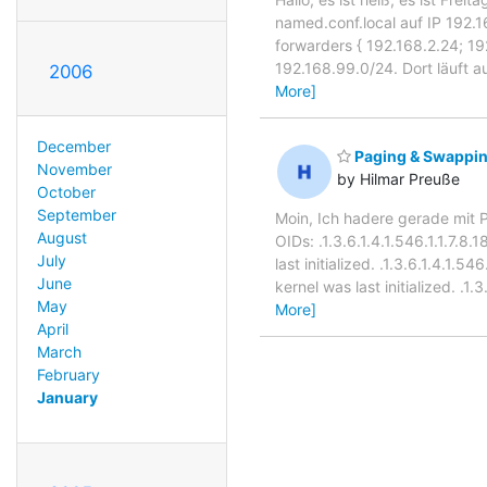
named.conf.local auf IP 192.16
forwarders { 192.168.2.24; 19
192.168.99.0/24. Dort läuft a
2006
More]
December
Paging & Swappi
November
by Hilmar Preuße
October
September
Moin, Ich hadere gerade mit 
August
OIDs: .1.3.6.1.4.1.546.1.1.7
July
last initialized. .1.3.6.1.4.
June
kernel was last initialized. 
May
More]
April
March
February
January