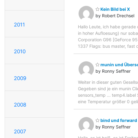
Kein Bild bei X
by Robert Drechsel
2011
Hallo Leute, ich habe gerade 
in hoher Aufloesung) nur sobal
Corporation G96 [GeForce 9500
1337 Flags: bus master, fast 
2010
munin und Übersch
by Ronny Seffner
2009
Weiter in dieser guten Gesells
Gegeben sind je ein munin Cli
sensors_temp ... temp4.label 
eine Temperatur größer 0 gelie
2008
bind und forward 
by Ronny Seffner
2007
Hallo, es ist heiß, es ist Fr