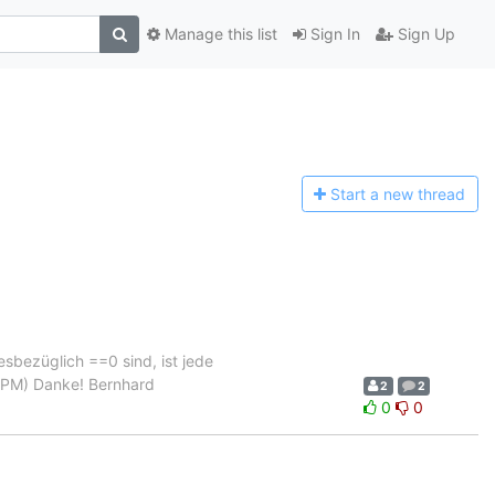
Manage this list
Sign In
Sign Up
Start a n
ew thread
iesbezüglich ==0 sind, ist jede
r PM) Danke! Bernhard
2
2
0
0