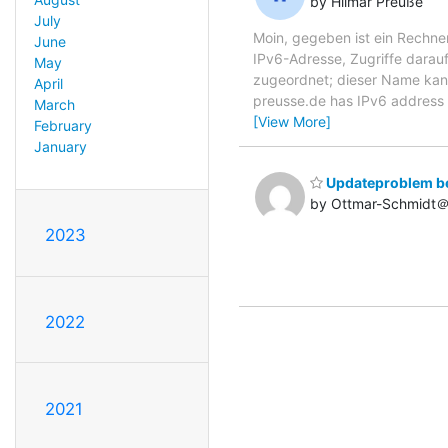
by Hilmar Preuße
July
Moin, gegeben ist ein Rechner
June
IPv6-Adresse, Zugriffe darauf
May
zugeordnet; dieser Name kann
April
preusse.de has IPv6 address
March
[View More]
February
January
Updateproblem be
by Ottmar-Schmidt
2023
2022
2021