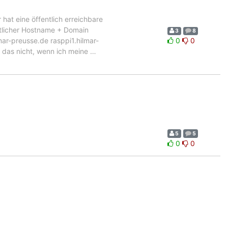
hat eine öffentlich erreichbare
entlicher Hostname + Domain
3
8
ar-preusse.de rasppi1.hilmar-
0
0
 das nicht, wenn ich meine
…
5
5
0
0