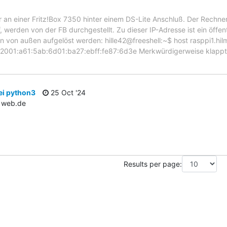
 an einer Fritz!Box 7350 hinter einem DS-Lite Anschluß. Der Rechner 
, werden von der FB durchgestellt. Zu dieser IP-Adresse ist ein öff
 von außen aufgelöst werden: hille42@freeshell:~$ host rasppi1.hilm
 2001:a61:5ab:6d01:ba27:ebff:fe87:6d3e Merkwürdigerweise klappt
i python3
25 Oct '24
＠web.de
Results per page: