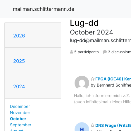
mailman.schlittermann.de
Lug-dd
October 2024
2026
lug-dd@mailman.schlitte
5 participants
3 discussion
2025
FPGA (ICE40) Ken
by Bernhard Schiffne
2024
Hallo, ich informiere mich z.Z
(auch infinitesimal kleine) H
December
November
October
September
DNS Frage (Fritz!
August