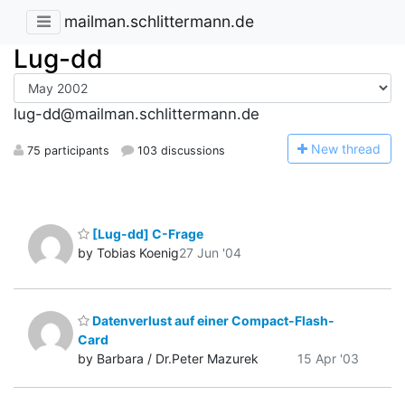
mailman.schlittermann.de
Lug-dd
lug-dd@mailman.schlittermann.de
N
ew thread
75 participants
103 discussions
[Lug-dd] C-Frage
by Tobias Koenig
27 Jun '04
Datenverlust auf einer Compact-Flash-
Card
by Barbara / Dr.Peter Mazurek
15 Apr '03