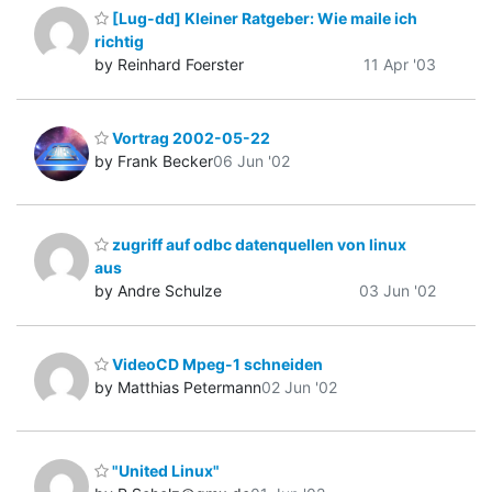
[Lug-dd] Kleiner Ratgeber: Wie maile ich
richtig
by Reinhard Foerster
11 Apr '03
Vortrag 2002-05-22
by Frank Becker
06 Jun '02
zugriff auf odbc datenquellen von linux
aus
by Andre Schulze
03 Jun '02
VideoCD Mpeg-1 schneiden
by Matthias Petermann
02 Jun '02
"United Linux"