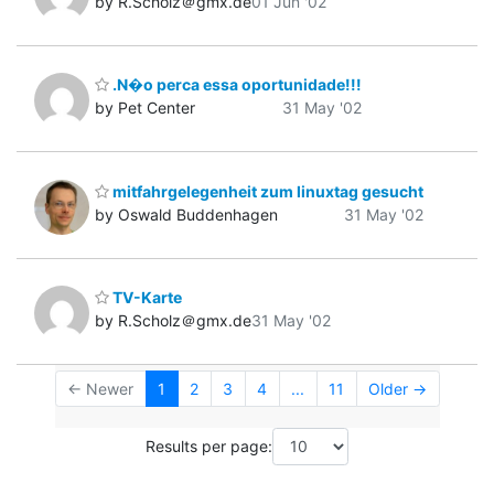
by R.Scholz＠gmx.de
01 Jun '02
.N�o perca essa oportunidade!!!
by Pet Center
31 May '02
mitfahrgelegenheit zum linuxtag gesucht
by Oswald Buddenhagen
31 May '02
TV-Karte
by R.Scholz＠gmx.de
31 May '02
← Newer
1
2
3
4
...
11
Older →
Results per page: