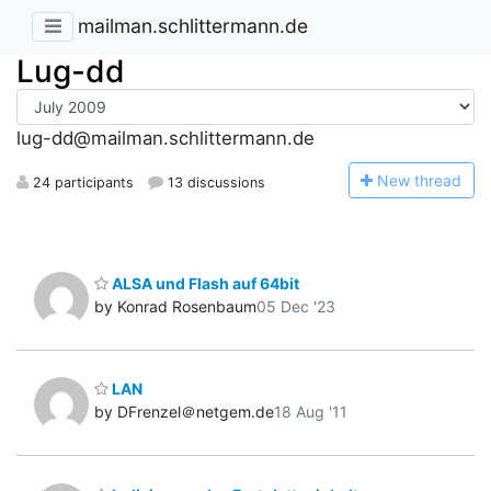
mailman.schlittermann.de
Lug-dd
lug-dd@mailman.schlittermann.de
N
ew thread
24 participants
13 discussions
ALSA und Flash auf 64bit
by Konrad Rosenbaum
05 Dec '23
LAN
by DFrenzel＠netgem.de
18 Aug '11