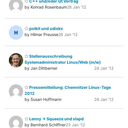
C++ und/oder Qt Vortrag
by Konrad Rosenbaum
28 Jan '12
polkit und udisks
by Hilmar Preusse
26 Jan '12
Stellenausschreibung
Systemadministrator Linux/Web (m/w)
by Jan Dittberner
24 Jan '12
Pressemitteilung: Chemnitzer Linux-Tage
2012
by Susan Hoffmann
24 Jan '12
Lenny -> Squeeze und slapd
by Bernhard Schiffner
23 Jan '12