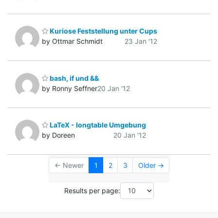
Kuriose Feststellung unter Cups
by Ottmar Schmidt
23 Jan '12
bash, if und &&
by Ronny Seffner
20 Jan '12
LaTeX - longtable Umgebung
by Doreen
20 Jan '12
← Newer
1
2
3
Older →
Results per page: