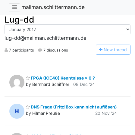
mailman.schlittermann.de
Lug-dd
lug-dd@mailman.schlittermann.de
N
ew thread
7 participants
7 discussions
FPGA (ICE40) Kenntnisse > 0 ?
by Bernhard Schiffner
08 Dec '24
DNS Frage (Fritz!Box kann nicht auflösen)
by Hilmar Preuße
20 Nov '24