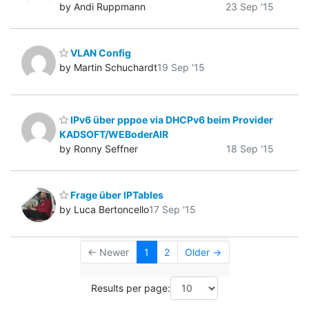
by Andi Ruppmann
23 Sep '15
VLAN Config
by Martin Schuchardt
19 Sep '15
IPv6 über pppoe via DHCPv6 beim Provider
KADSOFT/WEBoderAIR
by Ronny Seffner
18 Sep '15
Frage über IPTables
by Luca Bertoncello
17 Sep '15
← Newer
1
2
Older →
Results per page: