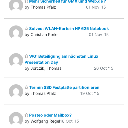
Mehr Sicherheit für GMX umd Web.de ?
by Thomas Pfalz
01 Nov '15
Solved: WLAN-Karte in HP 625 Notebook
by Christian Perle
01 Nov '15
WG: Beteiligung am nächsten Linux
Presentation Day
by Jorczik, Thomas
26 Oct '15
Termin SSD Festplatte partitionieren
by Thomas Pfalz
19 Oct '15
Posteo oder Mailbox?
by Wolfgang Regel
18 Oct '15