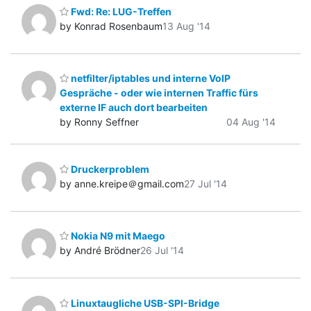
Fwd: Re: LUG-Treffen
by Konrad Rosenbaum
13 Aug '14
netfilter/iptables und interne VoIP
Gespräche - oder wie internen Traffic fürs
externe IF auch dort bearbeiten
by Ronny Seffner
04 Aug '14
Druckerproblem
by anne.kreipe＠gmail.com
27 Jul '14
Nokia N9 mit Maego
by André Brödner
26 Jul '14
Linuxtaugliche USB-SPI-Bridge