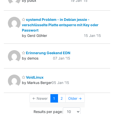
by pulux
19 Jan '15
systemd Problem - in Debian jessie -
verschlüsselte Platte entsperre mit Key oder
Passwort
by Gerd Göhler
15 Jan '15
Erinnerung Geekend EDN
by demos
07 Jan '15
VoidLinux
by Markus Berger
05 Jan '15
← Newer
1
2
Older →
Results per page: