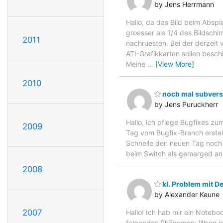
by Jens Herrmann
Hallo, da das Bild beim Absp
groesser als 1/4 des Bildsch
2011
nachruesten. Bei der derzeit
ATI-Grafikkarten sollen besc
Meine
…
[View More]
2010
noch mal subvers
by Jens Puruckherr
Hallo, ich pflege Bugfixes zum
2009
Tag vom Bugfix-Branch erstell
Schnelle den neuen Tag noch 
beim Switch als gemerged ang
2008
kl. Problem mit 
by Alexander Keune
2007
Hallo! Ich hab mir ein Notebo
folgendes Phänomen: Wenn ic