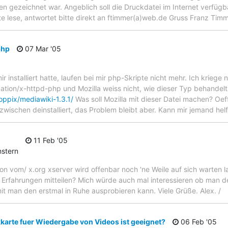
en gezeichnet war. Angeblich soll die Druckdatei im Internet verfügb
ste lese, antwortet bitte direkt an ftimmer(a)web.de Gruss Franz Tim
php
07 Mar '05
ir installiert hatte, laufen bei mir php-Skripte nicht mehr. Ich kriege
cation/x-httpd-php und Mozilla weiss nicht, wie dieser Typ behandelt 
oppix/mediawiki-1.3.1/
Was soll Mozilla mit dieser Datei machen? Oeff
zwischen deinstalliert, das Problem bleibt aber. Kann mir jemand hel
11 Feb '05
stern
ion vom/ x.org xserver wird offenbar noch 'ne Weile auf sich warten 
e Erfahrungen mitteilen? Mich würde auch mal interessieren ob man d
mit man den erstmal in Ruhe ausprobieren kann. Viele Grüße. Alex. /
karte fuer Wiedergabe von Videos ist geeignet?
06 Feb '05