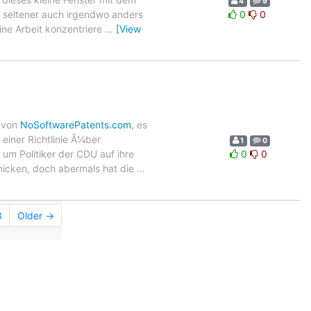
4
9
, seltener auch irgendwo anders
0
0
ine Arbeit konzentriere
…
[View
 von
NoSoftwarePatents.com
, es
 einer Richtlinie Ã¼ber
1
0
 um Politiker der CDU auf ihre
0
0
bnicken, doch abermals hat die
…
8
Older →