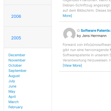
Debian-Schriftzug angezeigt w
auf dem Bildschirm. Dieses b
More]
2006
Software Patents:
by Jens Herrmann
2005
Forward von info(a)nosoftw
gibt nun eine hervorragende M
December
Softwarepatente in unserem Si
November
Verantwortung hinzuweisen. H
October
[View More]
September
August
July
June
May
April
March
February