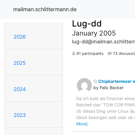
mailman.schlittermann.de
Lug-dd
January 2005
2026
lug-dd@mailman.schlitte
91 participants
73 discussi
2025
Chipkartenleser m
by Felix Becker
2024
Da ich bald als Finanzer eine
Reichelt das "TOW CDR PINPA
ob dieses Ding unter Linux lä
2023
Glück besorgen soll) oder ob 
More]