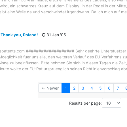
ird, ein schwarzes Kreuz auf dem Display, in der Regel in der Mitte
leibt eine Weile da und verschwindet irgendwann. Da ich mich auf me
 Thank you, Poland!
31 Jan '05
arepatents.com ################### Sehr geehrte Unterstuetzer
oeglichkeit fuer uns alle, den weiteren Verlauf des EU-Verfahrens zu
nne zu beeinflussen. Bitte nehmen Sie sich in diesen Tagen die Zeit,
eute wollte der EU-Rat urspruenglich seinen Richtlinienvorschlag a
← Newer
1
2
3
4
5
6
7
Results per page: