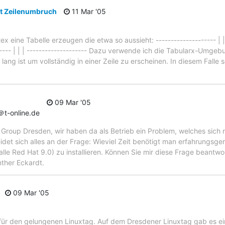
it Zeilenumbruch
11 Mar '05
ex eine Tabelle erzeugen die etwa so aussieht: -------------------- | | -
------- | | | -------------------- Dazu verwende ich die Tabularx-Umgeb
ang ist um vollständig in einer Zeile zu erscheinen. In diesem Falle
09 Mar '05
t-online.de
 Group Dresden, wir haben da als Betrieb ein Problem, welches sich 
eidet sich alles an der Frage: Wieviel Zeit benötigt man erfahrungs
lle Red Hat 9.0) zu installieren. Können Sie mir diese Frage beantw
ther Eckardt.
09 Mar '05
b für den gelungenen Linuxtag. Auf dem Dresdener Linuxtag gab es ei