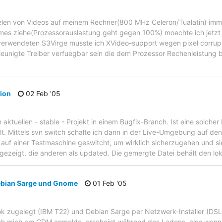
ielen von Videos auf meinem Rechner(800 MHz Celeron/Tualatin) imme
irmes ziehe(Prozessorauslastung geht gegen 100%) moechte ich jetzt 
 verwendeten S3Virge musste ich XVideo-support wegen pixel corrupt
hleunigte Treiber verfuegbar sein die dem Prozessor Rechenleistun
ion
02 Feb '05
 aktuellen - stable - Projekt in einem Bugfix-Branch. Ist eine solcher 
t. Mittels svn switch schalte ich dann in der Live-Umgebung auf den
auf einer Testmaschine geswitcht, um wirklich sicherzugehen und sie
ezeigt, die anderen als updated. Die gemergte Datei behält den lok
Debian Sarge und Gnome
01 Feb '05
ok zugelegt (IBM T22) und Debian Sarge per Netzwerk-Installer (DSL) 
h mich am GDM anmelde, erscheint während des Ladens, also wenn d