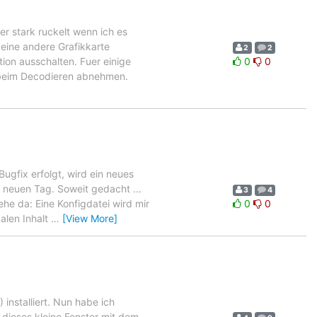
r stark ruckelt wenn ich es
eine andere Grafikkarte
2
2
ion ausschalten. Fuer einige
0
0
g beim Decodieren abnehmen.
Bugfix erfolgt, wird ein neues
 neuen Tag. Soweit gedacht ...
3
4
he da: Eine Konfigdatei wird mir
0
0
alen Inhalt
…
[View More]
installiert. Nun habe ich
ieses kleine Fenster mit dem