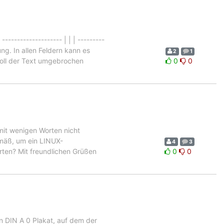
------------------- | | | ---------
ung. In allen Feldern kann es
2
1
 soll der Text umgebrochen
0
0
mit wenigen Worten nicht
gemäß, um ein LINUX-
4
3
orten? Mit freundlichen Grüßen
0
0
n DIN A 0 Plakat, auf dem der