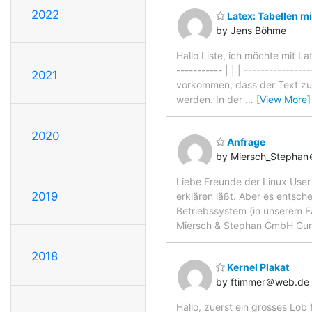
2022
Latex: Tabellen m
by Jens Böhme
Hallo Liste, ich möchte mit Lat
----------- | | | -------------
2021
vorkommen, dass der Text zu l
werden. In der
…
[View More]
2020
Anfrage
by Miersch_Stephan＠
Liebe Freunde der Linux User
2019
erklären läßt. Aber es entsch
Betriebssystem (in unserem Fa
Miersch & Stephan GmbH Gun
2018
Kernel Plakat
by ftimmer＠web.de
Hallo, zuerst ein grosses Lo