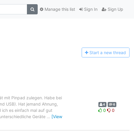
Manage this list
Sign In
Sign Up
Start a n
ew thread
rät mit Pinpad zulegen. Habe bei
und USB). Hat jemand Ahnung,
4
6
 ich es einfach mal auf gut
0
0
 unterschiedliche Geräte
…
[View