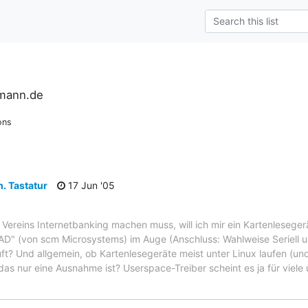
rmann.de
ons
. Tastatur
17 Jun '05
s Vereins Internetbanking machen muss, will ich mir ein Kartenlesege
D" (von scm Microsystems) im Auge (Anschluss: Wahlweise Seriell 
uft? Und allgemein, ob Kartenlesegeräte meist unter Linux laufen (und
das nur eine Ausnahme ist? Userspace-Treiber scheint es ja für viele