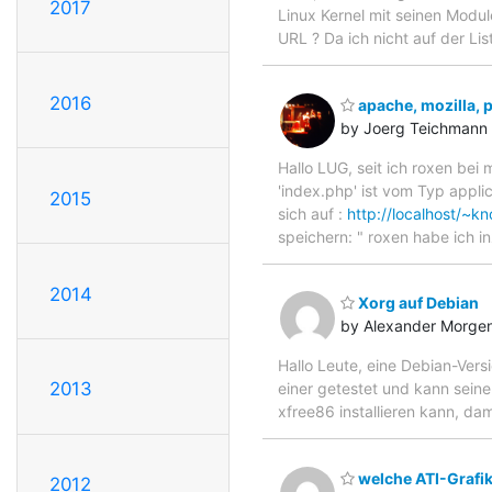
2017
Linux Kernel mit seinen Modul
URL ? Da ich nicht auf der Li
2016
apache, mozilla, 
by Joerg Teichmann
Hallo LUG, seit ich roxen bei m
'index.php' ist vom Typ appli
2015
sich auf :
http://localhost/~kn
speichern: " roxen habe ich in
2014
Xorg auf Debian
by Alexander Morgen
Hallo Leute, eine Debian-Vers
2013
einer getestet und kann sein
xfree86 installieren kann, da
welche ATI-Grafik
2012