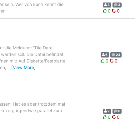
ar sein. Wer von Euch kennt die
3
3
mer
0
0
 nur die Meldung: "Die Datei
werden soll. Die Datei befindet
6
24
nen mit: Auf Diskette/Festplatte
0
0
fen,
…
[View More]
lassen. Hat es aber trotzdem mal
en xorg irgendwie parallel zum
2
6
0
0