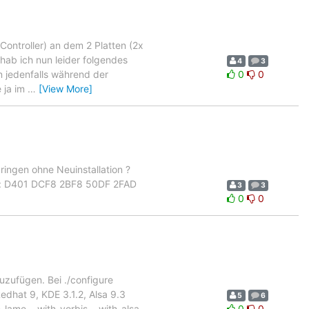
Controller) an dem 2 Platten (2x
hab ich nun leider folgendes
4
3
nn jedenfalls während der
0
0
e ja im
…
[View More]
bringen ohne Neuinstallation ?
nt: D401 DCF8 2BF8 50DF 2FAD
3
3
0
0
uzufügen. Bei ./configure
dhat 9, KDE 3.1.2, Alsa 9.3
5
6
h-lame --with-vorbis --with-alsa-
0
0