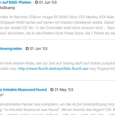
n auf RAID-Platten
01 Jun '03
" Roßkamp
troller im Rechner (Silicon Image Sil 0680 Ultra-133 Medley ATA Raid 
ripped-RAID laufen auf denen ich Debian installieren wollte. Dabei 
 der Install-CD (Nr. 1) der Controller wohl nicht erkannt wird ... Ka
drauf einrichten, da er die Platten nicht findet (bzw. die 1 Platte da di
e downgraden
01 Jun '03
ch eine debian-Kiste, die zur Zeit auf testing läuft auf stable zurück
 public key:
http://www.fkurth.de/keys/felix.fkurth.asc
key fingerpri
o linkable libasound found
31 May '03
n"
kdemultimedia-Packet neu kompilern, um die ALSA-Unterstützung hinz
 "no linkable libasound was found". Woran könnte das liegen? OS: Re
e --enable-audio=oss,alsa,default --with-alsa --with-arts-alsa --wit