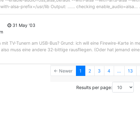
-with-alsa-prefix=/usr/lib Output: ...... checking enable_audio=alsa...
31 May '03
um
 mit TV-Tunern am USB-Bus? Grund: ich will eine Firewire-Karte in 
, also muss eine andere 32-bittige rausfliegen. (Oder hat jemand ei
← Newer
1
2
3
4
...
13
Results per page: