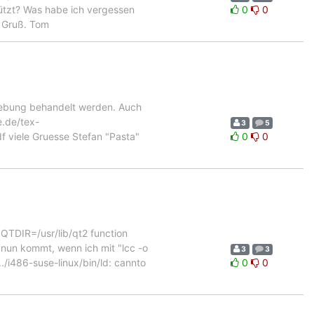
tützt? Was habe ich vergessen
0
0
d Gruß. Tom
hebung behandelt werden. Auch
e.de/tex-
3
5
df viele Gruesse Stefan "Pasta"
0
0
t QTDIR=/usr/lib/qt2 function
b nun kommt, wenn ich mit "lcc -o
3
3
../i486-suse-linux/bin/ld: cannto
0
0