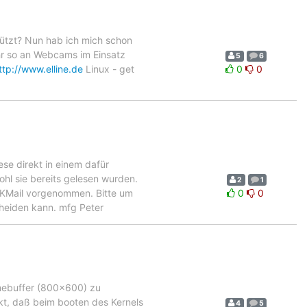
ützt? Nun hab ich mich schon
Ihr so an Webcams im Einsatz
5
6
ttp://www.elline.de
Linux - get
0
0
se direkt in einem dafür
ohl sie bereits gelesen wurden.
2
1
n KMail vorgenommen. Bitte um
0
0
cheiden kann. mfg Peter
amebuffer (800x600) zu
rkt, daß beim booten des Kernels
4
5