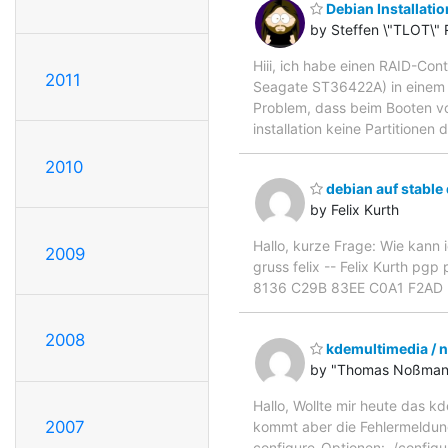
Debian Installatio
by Steffen \"TLOT\
Hiii, ich habe einen RAID-Con
2011
Seagate ST36422A) in einem St
Problem, dass beim Booten von
installation keine Partitionen 
2010
debian auf stabl
by Felix Kurth
Hallo, kurze Frage: Wie kann i
2009
gruss felix -- Felix Kurth pgp
8136 C29B 83EE C0A1 F2AD
2008
kdemultimedia / n
by "Thomas Noßman
Hallo, Wollte mir heute das 
2007
kommt aber die Fehlermeldung
configure-Optionen: ./configur