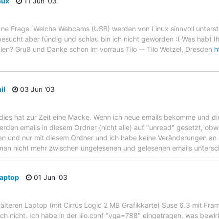
nux
11 Jun '03
 ne Frage. Welche Webcams (USB) werden von Linux sinnvoll unterst
besucht aber fündig und schlau bin ich nicht geworden :( Was habt 
len? Gruß und Danke schon im vorraus Tilo -- Tilo Wetzel, Dresden
h
il
03 Jun '03
 dies hat zur Zeit eine Macke. Wenn ich neue emails bekomme und die
den emails in diesem Ordner (nicht alle) auf "unread" gesetzt, obw
agen und nur mit diesem Ordner und ich habe keine Veränderungen a
enn man nicht mehr zwischen ungelesenen und gelesenen emails unters
Laptop
01 Jun '03
 älteren Laptop (mit Cirrus Logic 2 MB Grafikkarte) Suse 6.3 mit Fr
fach nicht. Ich habe in der lilo.conf "vga=788" eingetragen, was bewi