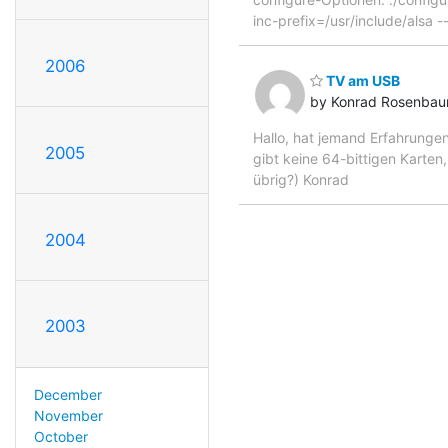
inc-prefix=/usr/include/alsa -
2006
TV am USB
by Konrad Rosenba
Hallo, hat jemand Erfahrungen
2005
gibt keine 64-bittigen Karten
übrig?) Konrad
2004
2003
December
November
October