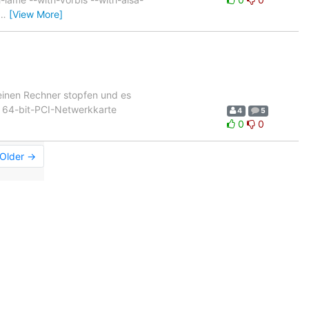
…
[View More]
meinen Rechner stopfen und es
ne 64-bit-PCI-Netwerkkarte
4
5
0
0
Older →