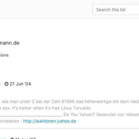
rmann.de
sions
e
27 Jun '04
, wie man unter C bei der Zahl 61696 das höherwertige mit dem nied
e sex: It's better when it's free Linus Torvalds
____________________________________ Do You Yahoo!? Gesendet von Yahoo
sprobieren -
http://auktionen.yahoo.de