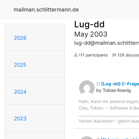
mailman.schlittermann.de
Lug-dd
May 2003
2026
lug-dd@mailman.schlitte
111 participants
126 discus
2025
[Lug-dd] C-Frag
by Tobias Koenig
2024
Hallo, Kann mir jemand sagen
Ciao, Tobias -- Software is lik
______________________________
2023
Yahoo! Auktionen - gleich au