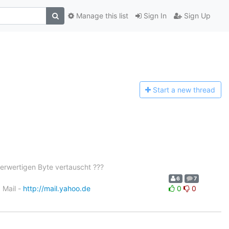
Manage this list
Sign In
Sign Up
Start a n
ew thread
erwertigen Byte vertauscht ???
6
7
! Mail -
http://mail.yahoo.de
0
0