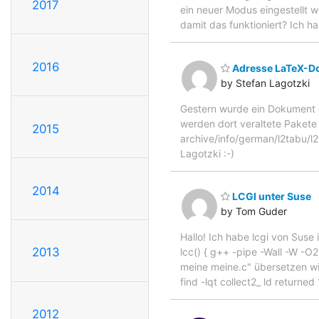
2017
ein neuer Modus eingestellt w
damit das funktioniert? Ich h
2016
Adresse LaTeX-D
by Stefan Lagotzki
Gestern wurde ein Dokument 
werden dort veraltete Pakete 
2015
archive/info/german/l2tabu/l2
Lagotzki :-)
2014
LCGI unter Suse
by Tom Guder
Hallo! Ich habe lcgi von Suse 
2013
lcc() { g++ -pipe -Wall -W -O
meine meine.c" übersetzen will
find -lqt collect2_ ld returne
2012