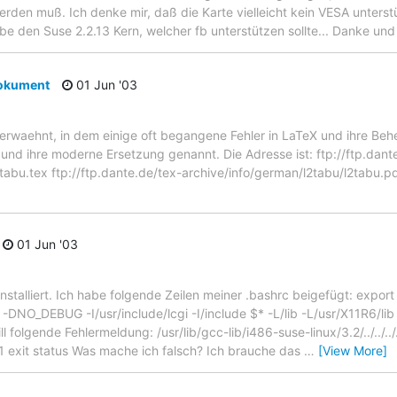
erden muß. Ich denke mir, daß die Karte vielleicht kein VESA unters
abe den Suse 2.2.13 Kern, welcher fb unterstützen sollte... Danke un
okument
01 Jun '03
erwaehnt, in dem einige oft begangene Fehler in LaTeX und ihre Be
und ihre moderne Ersetzung genannt. Die Adresse ist: ftp://ftp.dant
tabu.tex ftp://ftp.dante.de/tex-archive/info/german/l2tabu/l2tabu.p
01 Jun '03
installiert. Ich habe folgende Zeilen meiner .bashrc beigefügt: expor
2 -DNO_DEBUG -I/usr/include/lcgi -I/include $* -L/lib -L/usr/X11R6/li
 folgende Fehlermeldung: /usr/lib/gcc-lib/i486-suse-linux/3.2/../../../
d 1 exit status Was mache ich falsch? Ich brauche das
…
[View More]