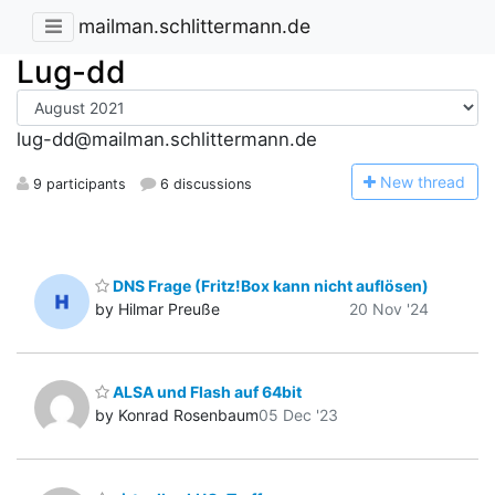
mailman.schlittermann.de
Lug-dd
lug-dd@mailman.schlittermann.de
N
ew thread
9 participants
6 discussions
DNS Frage (Fritz!Box kann nicht auflösen)
by Hilmar Preuße
20 Nov '24
ALSA und Flash auf 64bit
by Konrad Rosenbaum
05 Dec '23