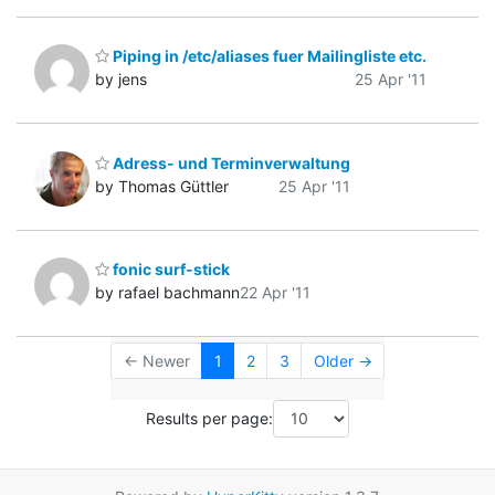
Piping in /etc/aliases fuer Mailingliste etc.
by jens
25 Apr '11
Adress- und Terminverwaltung
by Thomas Güttler
25 Apr '11
fonic surf-stick
by rafael bachmann
22 Apr '11
← Newer
1
2
3
Older →
Results per page: