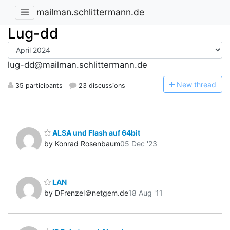
mailman.schlittermann.de
Lug-dd
lug-dd@mailman.schlittermann.de
N
ew thread
35 participants
23 discussions
ALSA und Flash auf 64bit
by Konrad Rosenbaum
05 Dec '23
LAN
by DFrenzel＠netgem.de
18 Aug '11