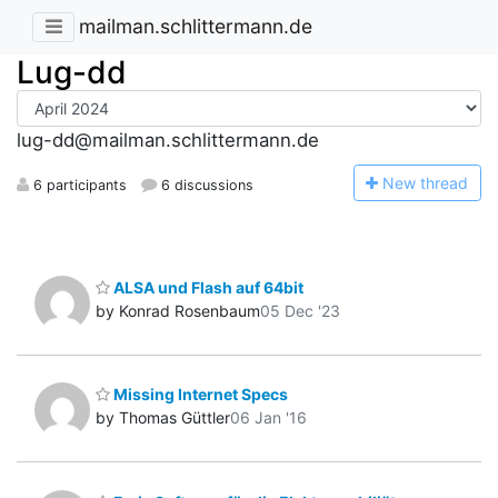
mailman.schlittermann.de
Lug-dd
lug-dd@mailman.schlittermann.de
N
ew thread
6 participants
6 discussions
ALSA und Flash auf 64bit
by Konrad Rosenbaum
05 Dec '23
Missing Internet Specs
by Thomas Güttler
06 Jan '16