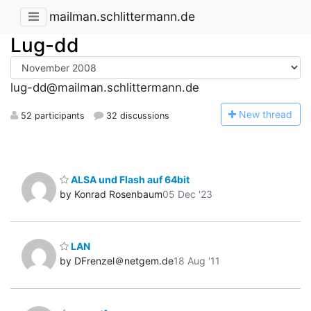
mailman.schlittermann.de
Lug-dd
lug-dd@mailman.schlittermann.de
N
ew thread
52 participants
32 discussions
ALSA und Flash auf 64bit
by Konrad Rosenbaum
05 Dec '23
LAN
by DFrenzel＠netgem.de
18 Aug '11