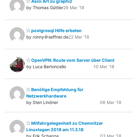
Ascii Art zu graphiz
by Thomas Güttler
29 Mar '18
postgresql Hilfe erbeten
by ronny＠seffner.de
22 Mar '18
OpenVPN. Route vom Server über Client
by Luca Bertoncello
10 Mar '18
Benötige Empfehlung für
Netzwerkhardware
by Sten Lindner
06 Mar '18
Mitfahrgelegenheit zu Chemnitzer
Linuxtagen 2018 am 11.3.18
by Erik Schanze
03 Mar '18