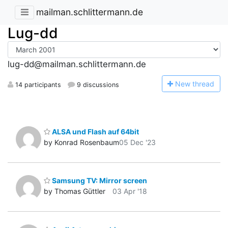
mailman.schlittermann.de
Lug-dd
lug-dd@mailman.schlittermann.de
N
ew thread
14 participants
9 discussions
ALSA und Flash auf 64bit
by Konrad Rosenbaum
05 Dec '23
Samsung TV: Mirror screen
by Thomas Güttler
03 Apr '18