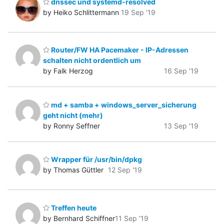
dnssec und systemd-resolved
by Heiko Schlittermann
19 Sep '19
Router/FW HA Pacemaker - IP-Adressen
schalten nicht ordentlich um
by Falk Herzog
16 Sep '19
md + samba + windows_server_sicherung
geht nicht (mehr)
by Ronny Seffner
13 Sep '19
Wrapper für /usr/bin/dpkg
by Thomas Güttler
12 Sep '19
Treffen heute
by Bernhard Schiffner
11 Sep '19