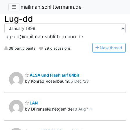
mailman.schlittermann.de
Lug-dd
lug-dd@mailman.schlittermann.de
N
ew thread
38 participants
29 discussions
ALSA und Flash auf 64bit
by Konrad Rosenbaum
05 Dec '23
LAN
by DFrenzel＠netgem.de
18 Aug '11