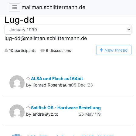
mailman.schlittermann.de
Lug-dd
lug-dd@mailman.schlittermann.de
N
ew thread
10 participants
6 discussions
ALSA und Flash auf 64bit
by Konrad Rosenbaum
05 Dec '23
Sailfish OS - Hardware Bestellung
by andre＠yz.to
25 May '19