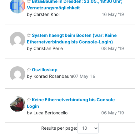
Bits&Bäume in Dresden: 23.05., 18:30 Uhr;
Vernetzungsmöglichkeit
by Carsten Knoll
16 May '19
System haengt beim Booten (war: Keine
Ethernetverbindung bis Console-Login)
by Christian Perle
08 May '19
Oszilloskop
by Konrad Rosenbaum
07 May '19
Keine Ethernetverbindung bis Console-
Login
by Luca Bertoncello
06 May '19
Results per page: