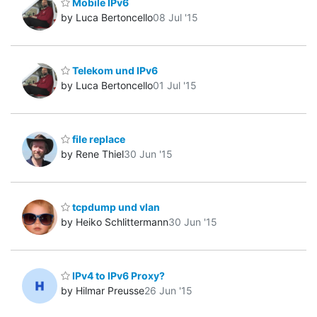
Mobile IPv6
by Luca Bertoncello
08 Jul '15
Telekom und IPv6
by Luca Bertoncello
01 Jul '15
file replace
by Rene Thiel
30 Jun '15
tcpdump und vlan
by Heiko Schlittermann
30 Jun '15
IPv4 to IPv6 Proxy?
by Hilmar Preusse
26 Jun '15