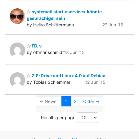
systemctl start <service> könnte
gesprächiger sein
by Heiko Schlittermann
22 Jun '15
FB. v
by ottmar schmidt
13 Jun '15
ZIP-Drive und Linux 4.0 auf Debian
by Tobias Schlemmer
12 Jun '15
← Newer
1
2
Older →
Results per page: