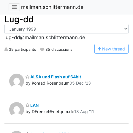
mailman.schlittermann.de
Lug-dd
lug-dd@mailman.schlittermann.de
N
ew thread
39 participants
35 discussions
ALSA und Flash auf 64bit
by Konrad Rosenbaum
05 Dec '23
LAN
by DFrenzel＠netgem.de
18 Aug '11