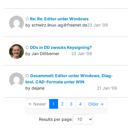
Re: Re: Editor unter Windows
by schwirz.linux-ag＠freenet.de
23 Jan '09
DDs in DD zwecks Keysigning?
by Jan Dittberner
23 Jan '09
Gesammelt: Editor unter Windows, Diag-
tool, CAD-Formate unter WIN
by dejane
21 Jan '09
← Newer
1
2
3
4
Older →
Results per page: