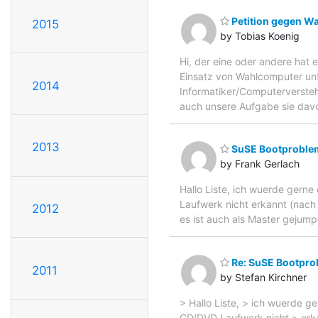
Petition gegen W
2015
by Tobias Koenig
Hi, der eine oder andere hat 
Einsatz von Wahlcomputer un
2014
Informatiker/Computerversteh
auch unsere Aufgabe sie davo
2013
SuSE Bootproble
by Frank Gerlach
Hallo Liste, ich wuerde gerne
Laufwerk nicht erkannt (nach 
2012
es ist auch als Master gejump
Re: SuSE Bootpro
2011
by Stefan Kirchner
> Hallo Liste, > ich wuerde ge
CD/DVD Laufwerk nicht > erka