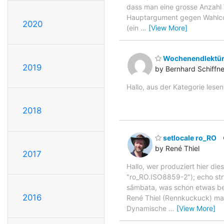
dass man eine grosse Anzahl 
Hauptargument gegen Wahlcom
2020
(ein
…
[View More]
Wochenendlektü
2019
by Bernhard Schiffne
Hallo, aus der Kategorie lese
2018
setlocale ro_RO
by René Thiel
2017
Hallo, wer produziert hier di
"ro_RO.ISO8859-2"); echo strf
sâmbata, was schon etwas bes
2016
René Thiel (Rennkuckuck) ma
Dynamische
…
[View More]