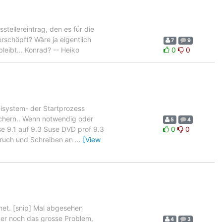
tellereintrag, den es für die
rschöpft? Wäre ja eigentlich
7
9
leibt... Konrad? -- Heiko
0
0
eisystem- der Startprozess
ichern.. Wenn notwendig oder
5
4
se 9.1 auf 9.3 Suse DVD prof 9.3
0
0
spruch und Schreiben an
…
[View
net. [snip] Mal abgesehen
mer noch das grosse Problem,
4
3