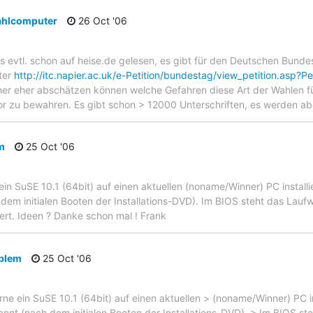
ahlcomputer
26 Oct '06
es evtl. schon auf heise.de gelesen, es gibt für den Deutschen Bunde
ter
http://itc.napier.ac.uk/e-Petition/bundestag/view_petition.asp?P
er eher abschätzen können welche Gefahren diese Art der Wahlen für
r zu bewahren. Es gibt schon > 12000 Unterschriften, es werden ab
m
25 Oct '06
 ein SuSE 10.1 (64bit) auf einen aktuellen (noname/Winner) PC instal
dem initialen Booten der Installations-DVD). Im BIOS steht das Lauf
ert. Ideen ? Danke schon mal ! Frank
blem
25 Oct '06
rne ein SuSE 10.1 (64bit) auf einen aktuellen > (noname/Winner) PC in
nnt (nach dem initialen Booten der Installations-DVD). > Im BIOS st