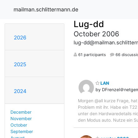
mailman.schlittermann.de
Lug-dd
October 2006
2026
lug-dd@mailman.schlitte
61 participants
66 discussi
2025
LAN
by DFrenzel＠netge
2024
Morgen @all kurze Frage, hat
Problem mit ihr. Habe ein T22
December
unter den Hardwaredetails nic
November
den Modus auto. Nutze ein Su
October
September
August