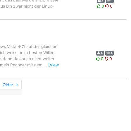
2
1
us Bin zwar nicht der Linux-
0
0
dows Vista RC1 auf der gleichen
ich weiss beim besten Willen
4
4
b dann das auch nicht weiter
0
0
en mein Rechner mit nem
…
[View
Older →