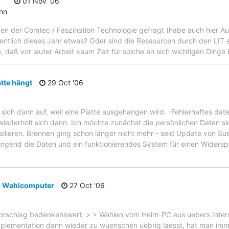
01 Nov '06
ann
en der Comtec / Faszination Technologie gefragt (habe auch hier Auss
entlich dieses Jahr etwas? Oder sind die Ressourcen durch den LIT e
 daß vor lauter Arbeit kaum Zeit für solche an sich wichtigen Dinge b
atte hängt
29 Oct '06
sich dann auf, weil eine Platte ausgehangen wird. -Fehlerhaftes dat
iederholt sich dann. Ich möchte zunächst die persönlichen Daten s
allieren. Brennen ging schon länger nicht mehr - seid Update von Su
ringend die Daten und ein funktionierendes System für einen Wider
en Wahlcomputer
27 Oct '06
vorschlag bedenkenswert: > > Wahlen vom Heim-PC aus uebers Inter
mplementation dann wieder zu wuenschen uebrig laesst, hat man im