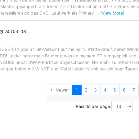
> Master gejumpert. > > Ideen ? > > Danke schon mal ! > > Frank Serv
teressieren ob das DVD- Laufwerk als Primary
…
[View More]
24 Oct '06
 SUSE 10.1 (die 64 Bit-Version) auf meiner 2. Platte drauf, nebst Win
 HDD! Leider hatte mein Bruder etwas an meinem PC rumgespielt und, 
 dem SUSE nebst SWAP-Partition abgeschossen! Nix mehr zu retten! Ha
er gearbeitet mit Win XP und Vista! Leider ist mir vor ein paar Tag
← Newer
1
2
3
4
5
6
7
Results per page: