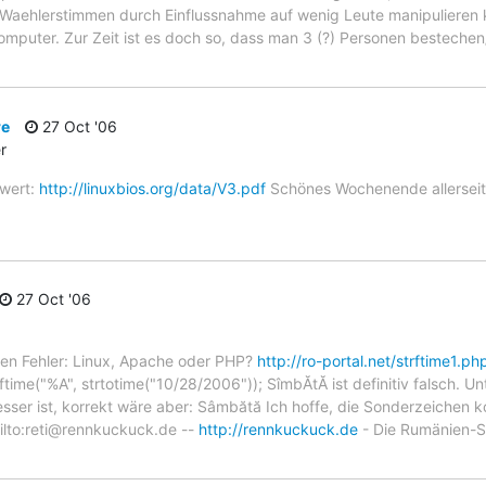
Waehlerstimmen durch Einflussnahme auf wenig Leute manipulieren 
puter. Zur Zeit ist es doch so, dass man 3 (?) Personen besteche
re
27 Oct '06
r
nwert:
http://linuxbios.org/data/V3.pdf
Schönes Wochenende allerseit
27 Oct '06
esen Fehler: Linux, Apache oder PHP?
http://ro-portal.net/strftime1.ph
time("%A", strtotime("10/28/2006")); SîmbĂtĂ ist definitiv falsch.
ser ist, korrekt wäre aber: Sâmbătă Ich hoffe, die Sonderzeichen k
ilto:reti@rennkuckuck.de --
http://rennkuckuck.de
- Die Rumänien-S