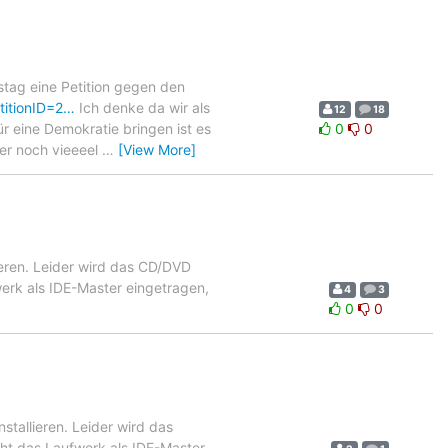
stag eine Petition gegen den
etitionID=2…
Ich denke da wir als
12
18
 eine Demokratie bringen ist es
0
0
er noch vieeeel
…
[View More]
lieren. Leider wird das CD/DVD
werk als IDE-Master eingetragen,
4
3
0
0
stallieren. Leider wird das
eht das Laufwerk als IDE-Master