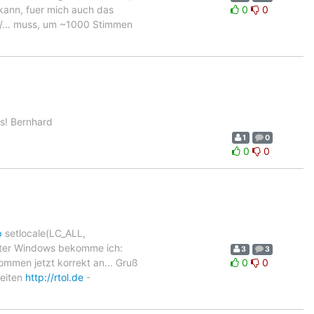
kann, fuer mich auch das
0
0
n/... muss, um ~1000 Stimmen
s! Bernhard
1
0
0
0
p
setlocale(LC_ALL,
 Unter Windows bekomme ich:
3
3
ommen jetzt korrekt an... Gruß
0
0
eiten
http://rtol.de
-