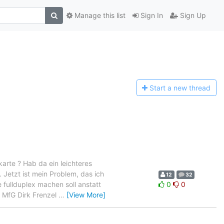
Manage this list
Sign In
Sign Up
Start a n
ew thread
rte ? Hab da ein leichteres
 Jetzt ist mein Problem, das ich
12
32
 fullduplex machen soll anstatt
0
0
. MfG Dirk Frenzel
…
[View More]