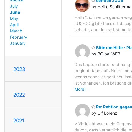
comtec 2006
July
by Heiko Schlitterm
June
Hallo *, ich werde gerade weg
May
LUG-DD gibt.) Passiert da eig
April
schade, aber ich selbst merke,
March
February
January
Bitte um Hilfe - Pl
by BG bei WEB
Das Laptop startet und hängt 
2023
beginnt dann aufs Neue und w
wenns schneller geht neu inst
ist vorhanden. Ich brauche d
More]
2022
Re: Petition geg
by Ulf Lorenz
2021
> Vielleicht waere ein Gegen
davon, dass vermutlich die I