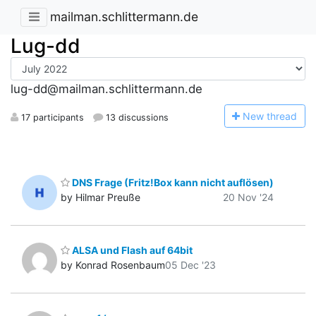
mailman.schlittermann.de
Lug-dd
lug-dd@mailman.schlittermann.de
N
ew thread
17 participants
13 discussions
DNS Frage (Fritz!Box kann nicht auflösen)
by Hilmar Preuße
20 Nov '24
ALSA und Flash auf 64bit
by Konrad Rosenbaum
05 Dec '23