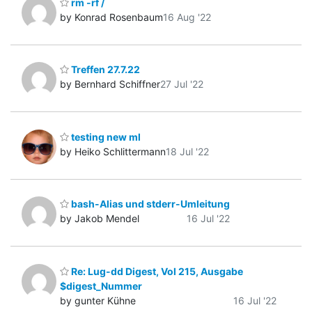
rm -rf /
by Konrad Rosenbaum
16 Aug '22
Treffen 27.7.22
by Bernhard Schiffner
27 Jul '22
testing new ml
by Heiko Schlittermann
18 Jul '22
bash-Alias und stderr-Umleitung
by Jakob Mendel
16 Jul '22
Re: Lug-dd Digest, Vol 215, Ausgabe
$digest_Nummer
by gunter Kühne
16 Jul '22