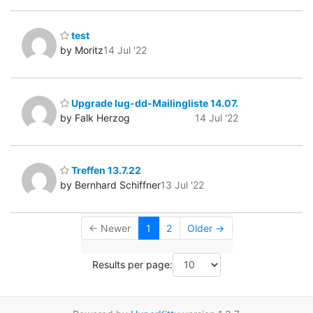
test
by Moritz
14 Jul '22
Upgrade lug-dd-Mailingliste 14.07.
by Falk Herzog
14 Jul '22
Treffen 13.7.22
by Bernhard Schiffner
13 Jul '22
← Newer
1
2
Older →
Results per page: