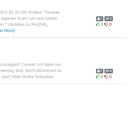
 2012 20.30 Uhr Kneipe "Terasse
 eigenen Kram rum und bieten
1
0
n * Updates zu Perl[56],
0
0
ew More]
anzuzeigen? Caveat: ich habe nur
twendig sind. KonTrollZentrum ist
1
0
t das? Viele Grüße Sebastian
0
0