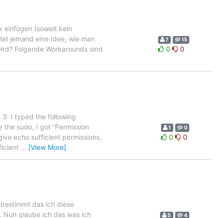
k einfügen (soweit kein
. Hat jemand eine Idee, wie man
7
15
wird? Folgende Workarounds sind
0
0
3: I typed the following
he sudo, I got “Permission
1
0
ve echo sufficient permissions,
0
0
ficient
…
[View More]
 bestimmt das ich diese
e. Nun glaube ich das was ich
5
4