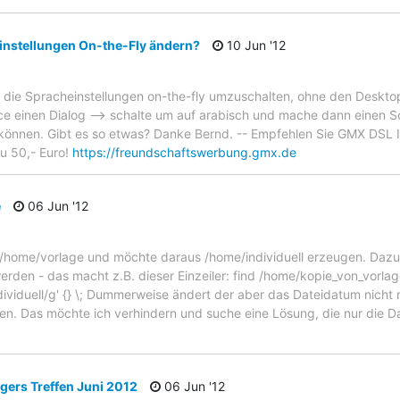
instellungen On-the-Fly ändern?
10 Jun '12
eit die Spracheinstellungen on-the-fly umzuschalten, ohne den Deskt
ffice einen Dialog --> schalte um auf arabisch und mache dann einen S
 können. Gibt es so etwas? Danke Bernd. -- Empfehlen Sie GMX DSL
zu 50,- Euro!
https://freundschaftswerbung.gmx.de
e
06 Jun '12
e /home/vorlage und möchte daraus /home/individuell erzeugen. Dazu
rden - das macht z.B. dieser Einzeiler: find /home/kopie_von_vorlage
dividuell/g' {} \; Dummerweise ändert der aber das Dateidatum nicht 
. Das möchte ich verhindern und suche eine Lösung, die nur die Da
ers Treffen Juni 2012
06 Jun '12