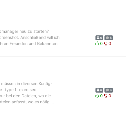
opmanager neu zu starten?
creenshot. Anschließend will ich
4
8
 Ihren Freunden und Bekannten
0
0
 müssen in diversen Konfig-
 -type f -exec sed -i
4
6
nur bei den Dateien, wo die
0
0
teien anfasst, wo es nötig
…