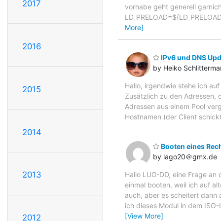
2017
vorhabe geht generell garni
LD_PRELOAD=${LD_PRELOAD:-$
More]
2016
IPv6 und DNS Upd
by Heiko Schlitterm
Hallo, irgendwie stehe ich au
2015
Zusätzlich zu den Adressen, d
Adressen aus einem Pool verg
Hostnamen (der Client schick
2014
Booten eines Rec
by lago20＠gmx.de
2013
Hallo LUG-DD, eine Frage an 
einmal booten, weil ich auf 
auch, aber es scheitert dann
ich dieses Modul in dem ISO
[View More]
2012