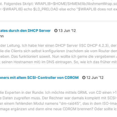
cht. Folgendes Skript: WRAPLIB=$HOME/SHMEM/lib/libshmemWrap.so i
WRAPLIB} echo $LD_PRELOAD else echo "$WRAPLIB does not exist
ates durch den DHCP Server
13 Jun '12
ann
f der Leitung. Ich habe hier einen DHCP Server (ISC DHCP 4.2.3), der 
ie die Clients sich selbst konfigurieren (nachdem sie vom Router de
eben. Das funktioniert soweit. Nun wollte ich gerne die vergebene
t seinen Hostnamen mit) im DNS eintragen. So, wie ich das früher m
hners mit altem SCSI-Controller von CDROM
12 Jun '12
die Experten in der Runde: Ich möchte mittels GRML von CD einen >
alte Daten zugreifen muss. Der Rechner war damals komplett mit SCSI
 an einem fehlenden Modul namens "dm-raid45", das in dem ISO-Image
-Image ergänzen und dann eine neue CDROM brennen? Oder sollte ic