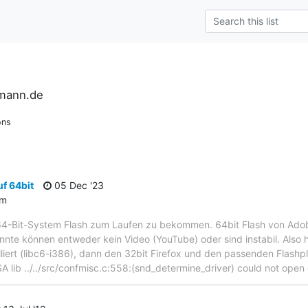
rmann.de
ons
f 64bit
05 Dec '23
um
64-Bit-System Flash zum Laufen zu bekommen. 64bit Flash von Adobe 
onnte können entweder kein Video (YouTube) oder sind instabil. Also h
lliert (libc6-i386), dann den 32bit Firefox und den passenden Flashp
A lib ../../src/confmisc.c:558:(snd_determine_driver) could not open 