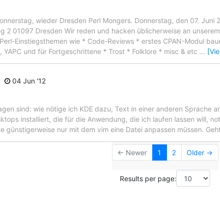
 Donnerstag, wieder Dresden Perl Mongers. Donnerstag, den 07. Juni
eg 2 01097 Dresden Wir reden und hacken üblicherweise an unserem
 Perl-Einstiegsthemen wie * Code-Reviews * erstes CPAN-Modul baue
 YAPC und für Fortgeschrittene * Trost * Folklore * misc & etc
…
[Vi
04 Jun '12
agen sind: wie nötige ich KDE dazu, Text in einer anderen Sprache 
ps installiert, die für die Anwendung, die ich laufen lassen will, no
öchte günstigerweise nur mit dem vim eine Datei anpassen müssen. Geh
← Newer
1
2
Older →
Results per page: