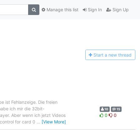
Manage this list
Sign In
Sign Up
Start a n
ew thread
ist Fehlanzeige. Die freien
abe ich mir die 32bit-
10
15
layer. Aber wenn ich jetzt Videos
0
0
control for card 0
…
[View More]