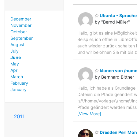
Ubuntu - Sprache
December
by "Bernd Müller"
November
October
Hallo, gibt es eine Möglichk
September
Beispiel, ich öffne in LibreO
August
auch wieder zurück schalten
July
und wir belohnen Sie mit bis 
June
May
April
klonen von /hom
March
by Bernhard Bittner
February
Hallo, ich habe als Grundlag
January
Dateien die Pfade geändert we
's/\/home\/vorlage/\/home\/in
Pfade geändert werden müssen
[View More]
2011
Dresden Perl Mong