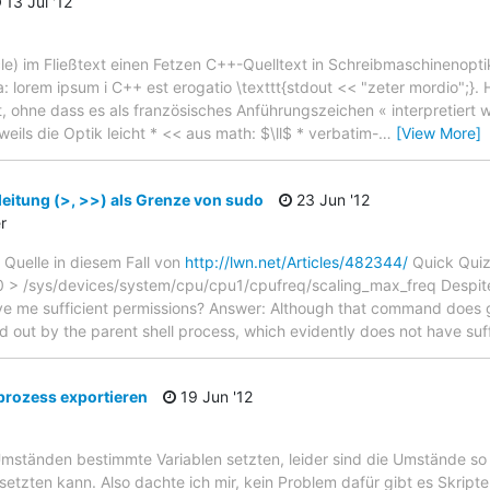
13 Jul '12
icle) im Fließtext einen Fetzen C++-Quelltext in Schreibmaschinenopti
a: lorem ipsum i C++ est erogatio \texttt{stdout << "zeter mordio";}
 ohne dass es als französisches Anführungszeichen « interpretiert 
eweils die Optik leicht * << aus math: $\ll$ * verbatim-
…
[View More]
itung (>, >>) als Grenze von sudo
23 Jun '12
r
. Quelle in diesem Fall von
http://lwn.net/Articles/482344/
Quick Quiz 
 /sys/devices/system/cpu/cpu1/cpufreq/scaling_max_freq Despite t
ve me sufficient permissions? Answer: Although that command does gi
ied out by the parent shell process, which evidently does not have suf
nprozess exportieren
19 Jun '12
Umständen bestimmte Variablen setzten, leider sind die Umstände so
 setzten kann. Also dachte ich mir, kein Problem dafür gibt es Skript