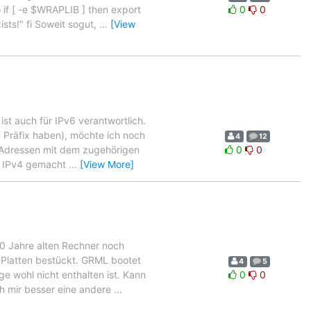
f [ -e $WRAPLIB ] then export
0
0
s!" fi Soweit sogut,
…
[View
ist auch für IPv6 verantwortlich.
n Präfix haben), möchte ich noch
4
12
n Adressen mit dem zugehörigen
0
0
it IPv4 gemacht
…
[View More]
10 Jahre alten Rechner noch
-Platten bestückt. GRML bootet
4
5
 wohl nicht enthalten ist. Kann
0
0
h mir besser eine andere
…