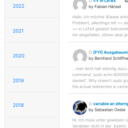
<< in LaTeX
2022
by Fabian Hänsel
Hallo, ich möchte (Klasse art
Problem), allerdings mit << al
<< in LaTeX gesetzt bekommt,
2021
mir eingefallen, stören aber j
[FYI] Ausgabeumle
2020
by Bernhard Schiffne
.. man lernt halt ständig dazu
command: sudo echo 800000 >
2019
denied”. Why doesn't sudo gi
the actual redirection is carr
variable an elter
2018
by Sebastian Oeste
Hi, Ich muss unter gewissen 
Variablen nicht in der .bashrc