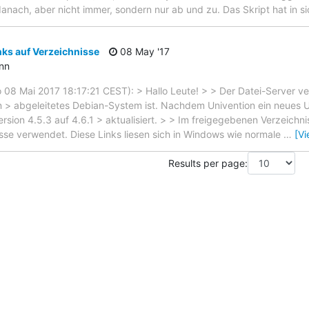
nach, aber nicht immer, sondern nur ab und zu. Das Skript hat in si
ks auf Verzeichnisse
08 May '17
ann
o 08 Mai 2017 18:17:21 CEST): > Hallo Leute! > > Der Datei-Server v
n > abgeleitetes Debian-System ist. Nachdem Univention ein neues U
ion 4.5.3 auf 4.6.1 > aktualisiert. > > Im freigegebenen Verzeichni
isse verwendet. Diese Links liesen sich in Windows wie normale
…
[V
Results per page: