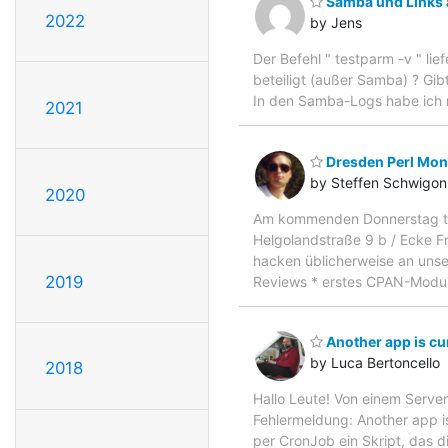
Samba und Links 
2022
by Jens
Der Befehl " testparm -v " lie
beteiligt (außer Samba) ? Gib
In den Samba-Logs habe ich 
2021
Dresden Perl Mon
by Steffen Schwigon
2020
Am kommenden Donnerstag tre
Helgolandstraße 9 b / Ecke F
hacken üblicherweise an uns
2019
Reviews * erstes CPAN-Modul 
Another app is cur
by Luca Bertoncello
2018
Hallo Leute! Von einem Serve
Fehlermeldung: Another app is
per CronJob ein Skript, das di