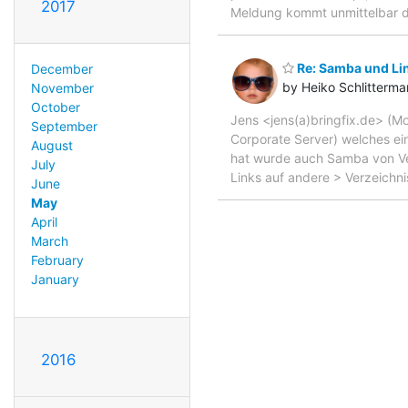
2017
Meldung kommt unmittelbar da
Re: Samba und Lin
December
by Heiko Schlitterm
November
October
Jens <jens(a)bringfix.de> (M
September
Corporate Server) welches ei
August
hat wurde auch Samba von Vers
July
Links auf andere > Verzeichn
June
May
April
March
February
January
2016