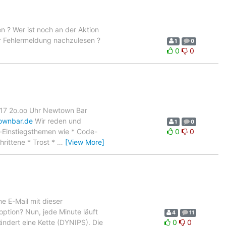
en ? Wer ist noch an der Aktion
der Fehlermeldung nachzulesen ?
1
0
0
0
017 2o.oo Uhr Newtown Bar
townbar.de
Wir reden und
1
0
-Einstiegsthemen wie * Code-
0
0
rittene * Trost *
…
[View More]
e E-Mail mit dieser
option? Nun, jede Minute läuft
4
11
 ändert eine Kette (DYNIPS). Die
0
0