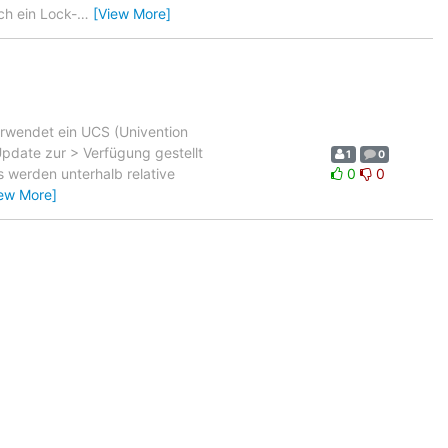
ch ein Lock-
…
[View More]
erwendet ein UCS (Univention
pdate zur > Verfügung gestellt
1
0
s werden unterhalb relative
0
0
iew More]