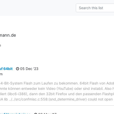
rmann.de
s
f 64bit
05 Dec '23
um
64-Bit-System Flash zum Laufen zu bekommen. 64bit Flash von Adobe 
onnte können entweder kein Video (YouTube) oder sind instabil. Also h
lliert (libc6-i386), dann den 32bit Firefox und den passenden Flashp
A lib ../../src/confmisc.c:558:(snd_determine_driver) could not open 