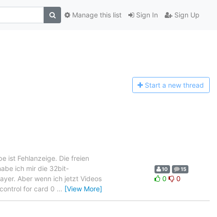
Manage this list
Sign In
Sign Up
Start a n
ew thread
ist Fehlanzeige. Die freien
abe ich mir die 32bit-
10
15
layer. Aber wenn ich jetzt Videos
0
0
control for card 0
…
[View More]