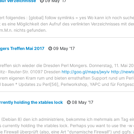
auf Verzeichnisse
09 May '17
fert folgendes : [global] follow symlinks = yes Wo kann ich noch such
t es eine Möglichkeit den Aufruf des verlinkten Verzeichnisses mit 
m.M.n. nichts gefunden.
gers Treffen Mai 2017
09 May '17
ffen sich wieder die Dresden Perl Mongers. Donnerstag, 11. Mai 2
ritz- Reuter-Str. 01097 Dresden
http://goo.gl/maps/jwyiv
http://new
erem eigenen Kram rum und bieten ernsthaften Support rund um Perl
bauen * Updates zu Perl[56], Perlworkshop, YAPC und für Fortgesch
rently holding the xtables lock
08 May '17
r (Debian 8) den ich administriere, bekomme ich mehrmals am Tag ein
 currently holding the xtables lock. Perhaps you want to use the -w 
e Firewall überprüft (also, eine Art "dynamische Firewall") und ggfs.