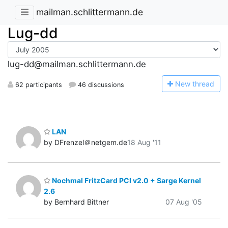
mailman.schlittermann.de
Lug-dd
lug-dd@mailman.schlittermann.de
N
ew thread
62 participants
46 discussions
LAN
by DFrenzel＠netgem.de
18 Aug '11
Nochmal FritzCard PCI v2.0 + Sarge Kernel
2.6
by Bernhard Bittner
07 Aug '05