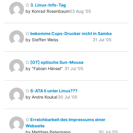
3. Linux-Info-Tag
by Konrad Rosenbaum
03 Aug '05
bekomme Cups-Drucker nicht in Samba
by Steffen Weiss
31 Jul '05
[OT] optische Sun-Mouse
by "Fabian Hänsel"
31 Jul '05
S-ATA II unter Linux???
by Andre Koukal
30 Jul '05
Erreichbarkeit des Impressums einer
Webseite
by Matthias Petermann
30 Jul '05