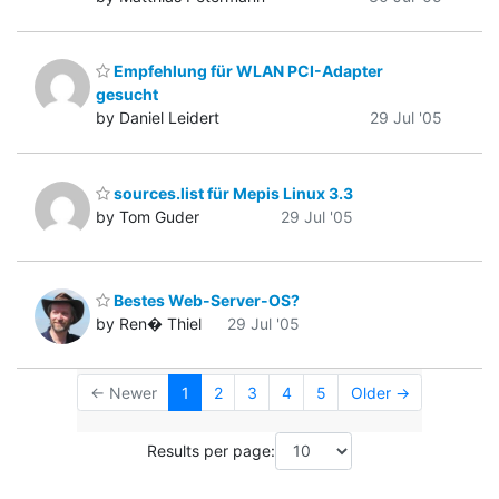
Empfehlung für WLAN PCI-Adapter
gesucht
by Daniel Leidert
29 Jul '05
sources.list für Mepis Linux 3.3
by Tom Guder
29 Jul '05
Bestes Web-Server-OS?
by Ren� Thiel
29 Jul '05
← Newer
1
2
3
4
5
Older →
Results per page: