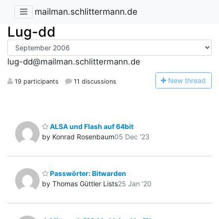
mailman.schlittermann.de
Lug-dd
lug-dd@mailman.schlittermann.de
N
ew thread
19 participants
11 discussions
ALSA und Flash auf 64bit
by Konrad Rosenbaum
05 Dec '23
Passwörter: Bitwarden
by Thomas Güttler Lists
25 Jan '20