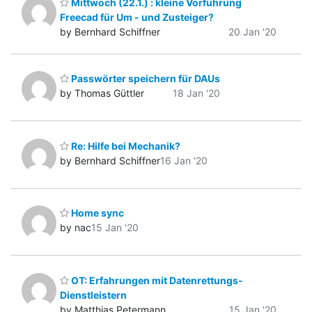
Mittwoch (22.1.) : kleine Vorführung
Freecad für Um - und Zusteiger?
by Bernhard Schiffner
20 Jan '20
Passwörter speichern für DAUs
by Thomas Güttler
18 Jan '20
Re: Hilfe bei Mechanik?
by Bernhard Schiffner
16 Jan '20
Home sync
by nac
15 Jan '20
OT: Erfahrungen mit Datenrettungs-
Dienstleistern
by Matthias Petermann
15 Jan '20