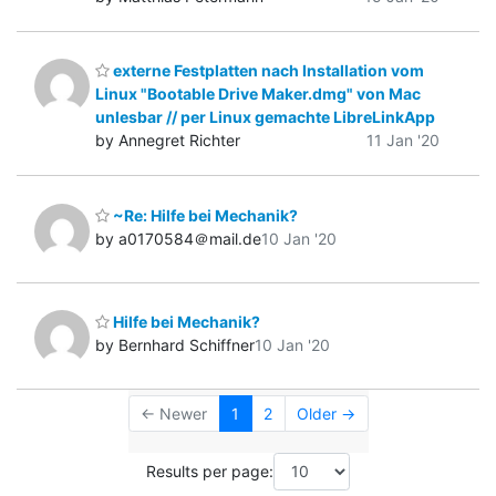
externe Festplatten nach Installation vom
Linux "Bootable Drive Maker.dmg" von Mac
unlesbar // per Linux gemachte LibreLinkApp
by Annegret Richter
11 Jan '20
~Re: Hilfe bei Mechanik?
by a0170584＠mail.de
10 Jan '20
Hilfe bei Mechanik?
by Bernhard Schiffner
10 Jan '20
← Newer
1
2
Older →
Results per page: