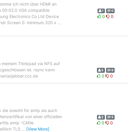
ekomme ich nicht über HDMI an
vga 00:02.0 VGA compatible
1
0
sung Electronics Co Ltd Device
0
0
randr Screen 0: minimum 320 x
…
von meinem Thinkpad via NFS auf
geschlossen ist. rsync kann
5
9
man(a)jabber.ccc.de
0
0
x die sowohl für smtp als auch
enzertifikat von einer offiziellen
2
5
rttls smtp -CAfile
0
0
ießlich TLS
…
[View More]