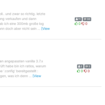
l.. und zwar so richtig. letzte
rung verkaufen und dann
11
30
hab ich eine 300mb große log
0
0
ann doch aber nicht sein
…
[View
en angepassten vanilla 3.7.x
üft habe bin ich ratlos, warum
2
2
'.config' bereitgestellt :
0
0
sagen, was ich denn
…
[View