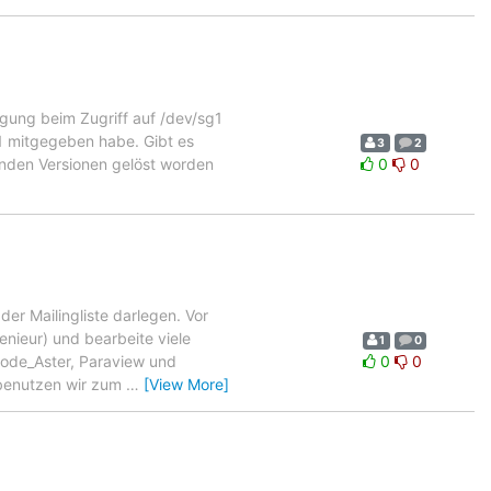
gung beim Zugriff auf /dev/sg1
1 mitgegeben habe. Gibt es
3
2
nden Versionen gelöst worden
0
0
der Mailingliste darlegen. Vor
genieur) und bearbeite viele
1
0
Code_Aster, Paraview und
0
0
 benutzen wir zum
…
[View More]