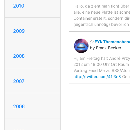
2010
Hallo, da zieht man (ich) über
alle, eine neue Platte ist sch
Container erstellt, sondern di
(eigentlich unnötig) bevor ich
2009
FYI: Themenaben
by Frank Becker
2008
Hi, am Freitag hält André Prz
2012 um 19:00 Uhr Ort Raum E
Vortrag Feed Me zu RSS/Ato
http://twitter.com/41i3n8
Gnu
2007
2006