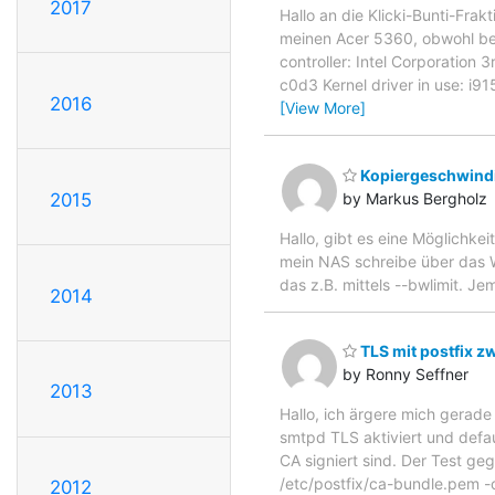
2017
Hallo an die Klicki-Bunti-Fr
meinen Acer 5360, obwohl beid
controller: Intel Corporation
c0d3 Kernel driver in use: i
2016
[View More]
Kopiergeschwindi
2015
by Markus Bergholz
Hallo, gibt es eine Möglichke
mein NAS schreibe über das W
das z.B. mittels --bwlimit. 
2014
TLS mit postfix z
by Ronny Seffner
2013
Hallo, ich ärgere mich gerade 
smtpd TLS aktiviert und defaul
CA signiert sind. Der Test geg
/etc/postfix/ca-bundle.pem -c
2012