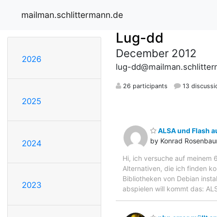
mailman.schlittermann.de
Lug-dd
December 2012
2026
lug-dd@mailman.schlitte
26 participants
13 discussi
2025
ALSA und Flash au
by Konrad Rosenba
2024
Hi, ich versuche auf meinem 
Alternativen, die ich finden k
Bibliotheken von Debian insta
2023
abspielen will kommt das: ALS