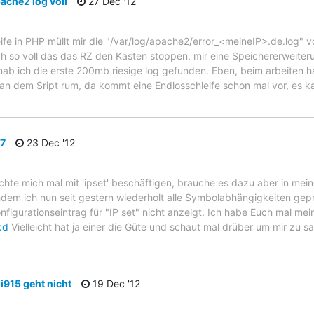
ache2 log voll
27 Dec '12
fe in PHP müllt mir die "/var/log/apache2/error_<meineIP>.de.log" vol
 so voll das das RZ den Kasten stoppen, mir eine Speichererweite
ab ich die erste 200mb riesige log gefunden. Eben, beim arbeiten 
 an dem Sript rum, da kommt eine Endlosschleife schon mal vor, es k
.7
23 Dec '12
hte mich mal mit 'ipset' beschäftigen, brauche es dazu aber in mein
chdem ich nun seit gestern wiederholt alle Symbolabhängigkeiten gepr
igurationseintrag für "IP set" nicht anzeigt. Ich habe Euch mal meine 
cd
Vielleicht hat ja einer die Güte und schaut mal drüber um mir zu 
 i915 geht nicht
19 Dec '12