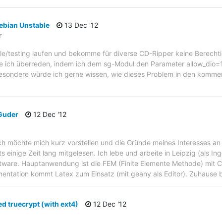
ebian Unstable
13 Dec '12
r
ble/testing laufen und bekomme für diverse CD-Ripper keine Berechti
nte ich überreden, indem ich dem sg-Modul den Parameter allow_dio=
besondere würde ich gerne wissen, wie dieses Problem in den komme
Guder
12 Dec '12
 ich möchte mich kurz vorstellen und die Gründe meines Interesses an 
s einige Zeit lang mitgelesen. Ich lebe und arbeite in Leipzig (als In
oftware. Hauptanwendung ist die FEM (Finite Elemente Methode) mit 
entation kommt Latex zum Einsatz (mit geany als Editor). Zuhause
 truecrypt (with ext4)
12 Dec '12