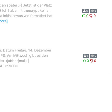
an später ;-( Jetzt ist der Platz
r? Ich habe mit truecrypt keinen
4
6
 initial sowas wie formatiert hat
0
0
More]
en: Datum Freitag, 14. Dezember
 PS: Am Mittwoch gibt es den
1
0
e> (jabber|mail) |
0
0
 ADC2 9ECD