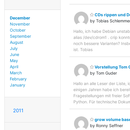
CDs rippen und D
December
by Tobias Schlemme
November
October
Hallo, ich habe Debian unsta
September
alias /dev/cdrom1 . crip kon
August
noch bessere Varianten? Ins
July
ist. Tobias
June
May
April
Vorstellung Tom 
March
by Tom Guder
February
Hallo an alle Leser der Liste,
January
einigen Jahren habe ich bereit
Fragestellungen mit freier S
Python. Für technische Dokum
2011
grow volume based
by Ronny Seffner