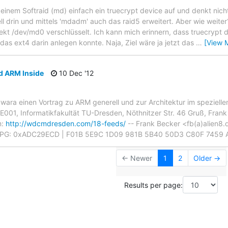
 einem Softraid (md) einfach ein truecrypt device auf und denkt nicht 
nell drin und mittels 'mdadm' auch das raid5 erweitert. Aber wie weite
rekt /dev/md0 verschlüsselt. Ich kann mich erinnern, dass truecrypt da
 das ext4 darin anlegen konnte. Naja, Ziel wäre ja jetzt das
…
[View 
d ARM Inside
10 Dec '12
ywara einen Vortrag zu ARM generell und zur Architektur im speziell
001, Informatikfakultät TU-Dresden, Nöthnitzer Str. 46 Gruß, Frank
m:
http://wdcmdresden.com/18-feeds/
-- Frank Becker <fb(a)alien8.d
PG: 0xADC29ECD | F01B 5E9C 1D09 981B 5B40 50D3 C80F 7459
← Newer
1
2
Older →
Results per page: