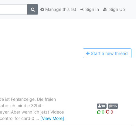
Manage this list
Sign In
Sign Up
Start a n
ew thread
ist Fehlanzeige. Die freien
abe ich mir die 32bit-
10
15
layer. Aber wenn ich jetzt Videos
0
0
control for card 0
…
[View More]