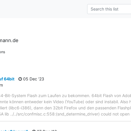
rmann.de
ons
f 64bit
05 Dec '23
um
64-Bit-System Flash zum Laufen zu bekommen. 64bit Flash von Adobe 
onnte können entweder kein Video (YouTube) oder sind instabil. Also h
lliert (libc6-i386), dann den 32bit Firefox und den passenden Flashp
A lib ../../src/confmisc.c:558:(snd_determine_driver) could not open 