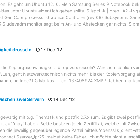
aktion! Es geht um Ubuntu 12.10. Mein Samsung Series 9 Notebook b
es unter Ubuntu eigentlich gehen sollte. $ lspci -k | grep -A2 -i 
 3rd Gen Core processor Graphics Controller (rev 09) Subsystem: Sam
915 $ udevadm monitor sagt beim An- und Abstecken gar nichts. $ x
gkeit drosseln
17 Dec '12
it die Kopiergeschwindigkeit für cp zu drosseln? Wenn ich nämlich 
Lan, geht Netzwerktechnisch nichts mehr, bis der Kopiervorgang ab
Jemand eine Idee? LG Markus -- icq: 167498924 XMPP|Jabber: marku
wischen zwei Servern
14 Dec '12
gewaltig mit o.g. Thematik und postfix 2.7.x rum. Es gibt zwei postfi
t auf 'may' haben. Beide besitzen je ein Zertifikat, welche mit Zwisch
en die jeweilig gegenüberliegende Partei mittels 'openssl s_client -sta
onnect $server_ip:25' meldet keine Fehler. Ich möchte nicht ausschl