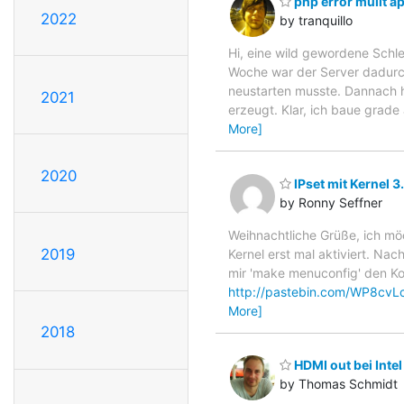
php error müllt ap
2022
by tranquillo
Hi, eine wild gewordene Schlei
Woche war der Server dadurch
neustarten musste. Dannach h
2021
erzeugt. Klar, ich baue grade
More]
2020
IPset mit Kernel 3
by Ronny Seffner
Weihnachtliche Grüße, ich möc
2019
Kernel erst mal aktiviert. Na
mir 'make menuconfig' den Konf
http://pastebin.com/WP8cvL
More]
2018
HDMI out bei Intel
by Thomas Schmidt