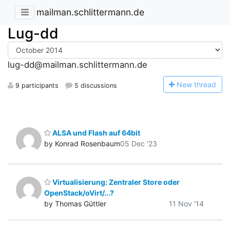
mailman.schlittermann.de
Lug-dd
lug-dd@mailman.schlittermann.de
N
ew thread
9 participants
5 discussions
ALSA und Flash auf 64bit
by Konrad Rosenbaum
05 Dec '23
Virtualisierung: Zentraler Store oder
OpenStack/oVirt/...?
by Thomas Güttler
11 Nov '14