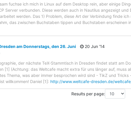
sam fuchse ich mich in Linux auf dem Desktop rein, aber einige Dinge
CP Server verbunden. Diese werden auch in Nautilus angezeigt und 
arbeitet werden. Das 1) Problem, diese Art der Verbindung finde ich 
 lahm, das zwischen Buchstaben tippen und Buchstaben erscheinen 
resden am Donnerstags, den 26. Juni
20 Jun '14
n
graphie, der nächste TeX-Stammtisch in Dresden findet statt am Don
n [1] (Achtung: das Weltcafe macht extra für uns länger auf, muss 
etes Thema, was aber immer besprochen wird sind - TikZ und Tricks -
st willkommen! Daniel [1]:
http://www.weltcafe-dresden.de/weltcafe
Results per page: