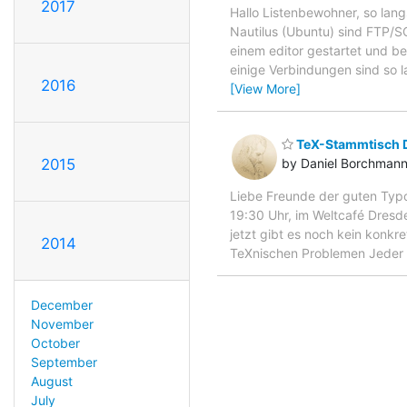
2017
Hallo Listenbewohner, so lang
Nautilus (Ubuntu) sind FTP/S
einem editor gestartet und be
einige Verbindungen sind so
2016
[View More]
TeX-Stammtisch D
2015
by Daniel Borchman
Liebe Freunde der guten Typo
19:30 Uhr, im Weltcafé Dresde
jetzt gibt es noch kein konkr
2014
TeXnischen Problemen Jeder i
December
November
October
September
August
July