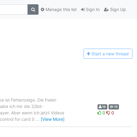
Manage this list
Sign In
Sign Up
Start a n
ew thread
ist Fehlanzeige. Die freien
abe ich mir die 32bit-
10
15
layer. Aber wenn ich jetzt Videos
0
0
control for card 0
…
[View More]