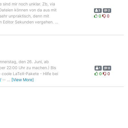
 sind mir noch unklar. Zb, via
Dateien können von da aus mit
3
2
sehr unpraktisch, denn mit
0
0
im Editor Sekunden vergehen.
…
nerstag, den 26. Juni, ab
aber 22:00 Uhr zu machen.) Bis
1
0
 coole LaTeX-Pakete - Hilfe bei
0
0
/
--
…
[View More]