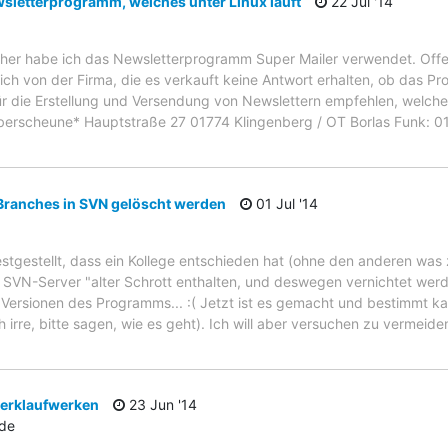
sletterprogramm, welches unter Linux läuft
22 Jul '14
bisher habe ich das Newsletterprogramm Super Mailer verwendet. Off
ich von der Firma, die es verkauft keine Antwort erhalten, ob das Pr
r die Erstellung und Versendung von Newslettern empfehlen, welches
uberscheune* Hauptstraße 27 01774 Klingenberg / OT Borlas Funk: 
Branches in SVN gelöscht werden
01 Jul '14
estgestellt, dass ein Kollege entschieden hat (ohne den anderen was
m SVN-Server "alter Schrott enthalten, und deswegen vernichtet werd
e Versionen des Programms... :( Jetzt ist es gemacht und bestimmt k
 irre, bitte sagen, wie es geht). Ich will aber versuchen zu vermeide
werklaufwerken
23 Jun '14
de