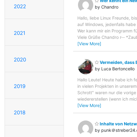
Wer kennt ein New
2022
by Chandro
Hallo, liebe Linux Freunde, 
auf Windows, jedenfalls habe 
Wer kann mir ein Programm fü
2021
Viele Grüße Chandro r-- *Za
[View More]
2020
Vermeiden, dass 
by Luca Bertoncello
Hallo Leute! Heute habe ich f
2019
in vielen Projekten in unsere
Schrott" waren nur die vorig
wiedererstellen (wenn ich mich
[View More]
2018
Inhalte von Netz
by punk＠streber24.