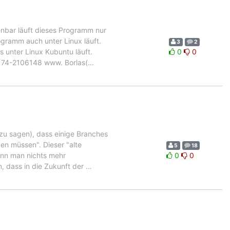
enbar läuft dieses Programm nur
ogramm auch unter Linux läuft.
3
2
 unter Linux Kubuntu läuft.
0
0
0174-2106148 www. Borlas(
…
 zu sagen), dass einige Branches
en müssen". Dieser "alte
5
18
ann man nichts mehr
0
0
n, dass in die Zukunft der
…