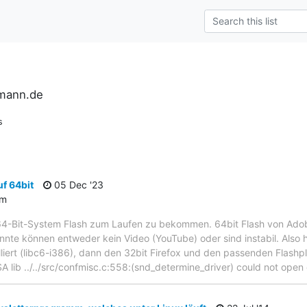
rmann.de
s
f 64bit
05 Dec '23
um
64-Bit-System Flash zum Laufen zu bekommen. 64bit Flash von Adobe 
onnte können entweder kein Video (YouTube) oder sind instabil. Also h
lliert (libc6-i386), dann den 32bit Firefox und den passenden Flashp
A lib ../../src/confmisc.c:558:(snd_determine_driver) could not open 