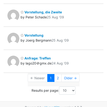
Vorstellung, die Zweite
by Peter Schade
25 Aug '09
Vorstellung
by Joerg Bergmann
25 Aug '09
Anfrage: Treffen
by lago20＠gmx.de
24 Aug '09
← Newer
1
2
Older →
Results per page: