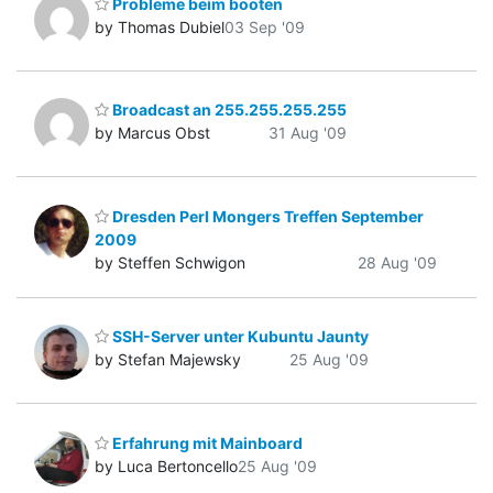
Probleme beim booten
by Thomas Dubiel
03 Sep '09
Broadcast an 255.255.255.255
by Marcus Obst
31 Aug '09
Dresden Perl Mongers Treffen September
2009
by Steffen Schwigon
28 Aug '09
SSH-Server unter Kubuntu Jaunty
by Stefan Majewsky
25 Aug '09
Erfahrung mit Mainboard
by Luca Bertoncello
25 Aug '09