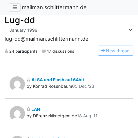
mailman.schlittermann.de
Lug-dd
lug-dd@mailman.schlittermann.de
N
ew thread
24 participants
17 discussions
ALSA und Flash auf 64bit
by Konrad Rosenbaum
05 Dec '23
LAN
by DFrenzel＠netgem.de
18 Aug '11