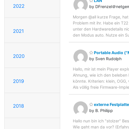
LAN
2022
by DFrenzel＠netge
Morgen @all kurze Frage, hat
Problem mit ihr. Habe ein T22
unter den Hardwaredetails nic
2021
den Modus auto. Nutze ein Su
Portable Audio (
2020
by Sven Rudolph
Hallo, mir ist mein Player exp
Ahnung, wie ich den beleben 
2019
könnte. Kriterien: klein, OGG
Als völlig freie Firmware-Imp
externe Festplatt
2018
by B. Philipp
Hallo nun bin ich "stolzer" Be
Wie geht man da vor? (Erfahr