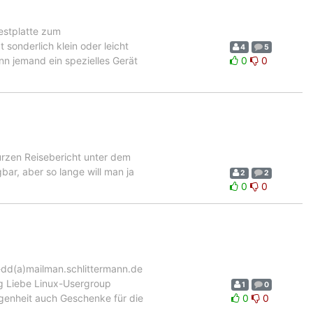
Festplatte zum
 sonderlich klein oder leicht
4
5
nn jemand ein spezielles Gerät
0
0
urzen Reisebericht unter dem
bar, aber so lange will man ja
2
2
0
0
-dd(a)mailman.schlittermann.de
g Liebe Linux-Usergroup
1
0
genheit auch Geschenke für die
0
0