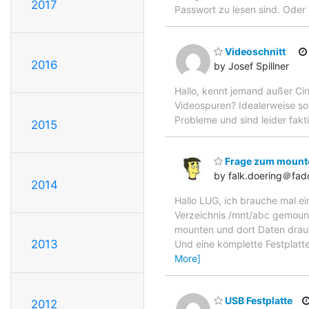
2017
Passwort zu lesen sind. Oder 
Videoschnitt
2016
by Josef Spillner
Hallo, kennt jemand außer Ci
Videospuren? Idealerweise so
Probleme und sind leider fakt
2015
Frage zum mounte
by falk.doering＠fad
2014
Hallo LUG, ich brauche mal ei
Verzeichnis /mnt/abc gemounte
mounten und dort Daten drauf 
2013
Und eine komplette Festplatt
More]
USB Festplatte
2012