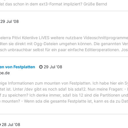
ist das schon in dem ext3-Format impliziert? Grüße Bernd
29 Jul '08
nelerra Pitivi Kdenlive LiVES weitere nutzbare Videoschnittprogramm
llten sie direkt mit Ogg-Dateien umgehen können. Die genannten Ver
isch unbrauchbar selbst für ein paar einfache Editieroperationen. Jos
n von Festplatten
29 Jul '08
oe.de
nige Informationen zum mounten von Festplatten. Ich habe hier ein S
t ist. Unter /dev gibt es noch sda1 bis sda12. Nun meine Fragen: - 
zu speichern? Ich denke immer, sda1 bis 12 sind die Partitionen und
e mounten? - Wenn sda die gesamte Festplatte ist, kann es da zu D
28 Jul '08