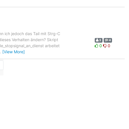
nn ich jedoch das Tail mit Strg-C
dieses Verhalten ändern? Skript
3
4
de_stopsignal_an_dienst arbeitet
0
0
…
[View More]
→