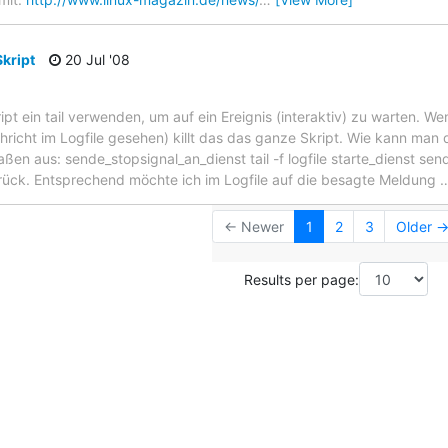
Skript
20 Jul '08
ipt ein tail verwenden, um auf ein Ereignis (interaktiv) zu warten. We
chricht im Logfile gesehen) killt das das ganze Skript. Wie kann man 
n aus: sende_stopsignal_an_dienst tail -f logfile starte_dienst sen
urück. Entsprechend möchte ich im Logfile auf die besagte Meldung
← Newer
1
2
3
Older 
Results per page: