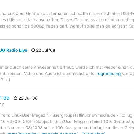
ind uns über Geräte zu unterhalten: ich sollte mir endlich eine USB-
h wirklich nur das) anschaffen. Dieses Ding muss also nicht unbedingt
, dass es schon ca 500GB haben darf. Worauf sollte man da achten? Ka
UG Radio Live
22 Jul '08
eamer durch seine Anwesenheit erfreut, werde ich mal wieder einen k
n» darbieten. Video und Audio ist demnächst unter
lugradio.org
verfüg
B! :-)
RT-CD
22 Jul '08
ann
: From: LinuxUser Magazin <usergroups(a)linuxnewmedia.de> To: lug
:40 +0200 (CEST) Subject: LinuxUser Magazin feiert 100. Geburtsta
t der Nummer 08/2008 seine 100. Ausgabe und bringt zu dieser Gele
mit.
http://www.linux-magazin.de/news/
…
[View More]