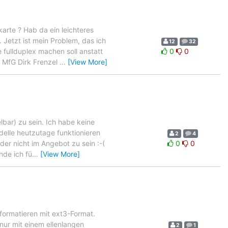
rte ? Hab da ein leichteres
 Jetzt ist mein Problem, das ich
12
32
 fullduplex machen soll anstatt
0
0
. MfG Dirk Frenzel
…
[View More]
elbar) zu sein. Ich habe keine
elle heutzutage funktionieren
2
4
der nicht im Angebot zu sein :-(
0
0
inde ich fü
…
[View More]
 formatieren mit ext3-Format.
nur mit einem ellenlangen
2
1