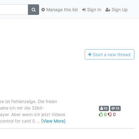
Manage this list
Sign In
Sign Up
Start a n
ew thread
ist Fehlanzeige. Die freien
abe ich mir die 32bit-
10
15
layer. Aber wenn ich jetzt Videos
0
0
control for card 0
…
[View More]