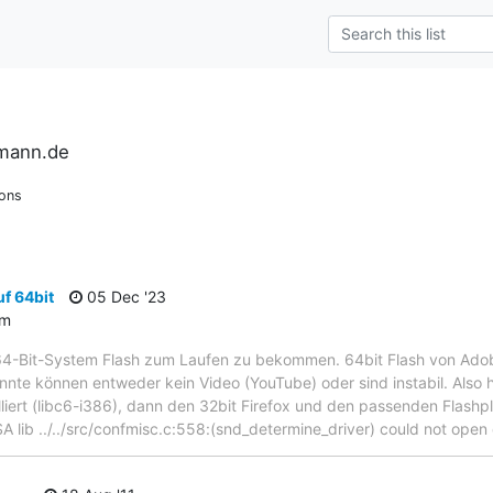
rmann.de
ions
f 64bit
05 Dec '23
um
64-Bit-System Flash zum Laufen zu bekommen. 64bit Flash von Adobe 
onnte können entweder kein Video (YouTube) oder sind instabil. Also h
lliert (libc6-i386), dann den 32bit Firefox und den passenden Flashp
A lib ../../src/confmisc.c:558:(snd_determine_driver) could not open 