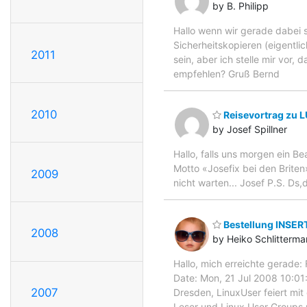
by B. Philipp
Hallo wenn wir gerade dabei s
Sicherheitskopieren (eigentlic
2011
sein, aber ich stelle mir vor
empfehlen? Gruß Bernd
2010
Reisevortrag zu L
by Josef Spillner
Hallo, falls uns morgen ein B
Motto «Josefix bei den Brite
2009
nicht warten... Josef P.S. Ds,d
Bestellung INSE
2008
by Heiko Schlitterm
Hallo, mich erreichte gerade
Date: Mon, 21 Jul 2008 10:01
2007
Dresden, LinuxUser feiert mi
Leser und Linux User Groups 