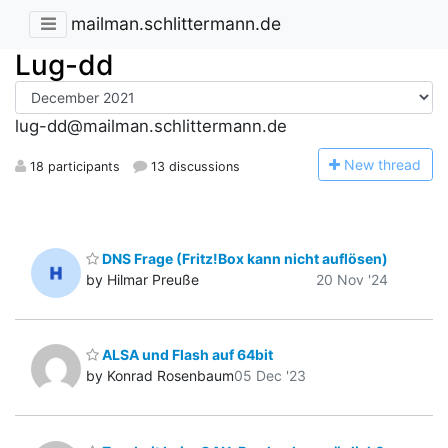
mailman.schlittermann.de
Lug-dd
lug-dd@mailman.schlittermann.de
N
ew thread
18 participants
13 discussions
DNS Frage (Fritz!Box kann nicht auflösen)
by Hilmar Preuße
20 Nov '24
ALSA und Flash auf 64bit
by Konrad Rosenbaum
05 Dec '23