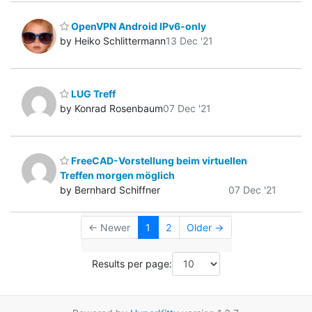
OpenVPN Android IPv6-only
by Heiko Schlittermann
13 Dec '21
LUG Treff
by Konrad Rosenbaum
07 Dec '21
FreeCAD-Vorstellung beim virtuellen
Treffen morgen möglich
by Bernhard Schiffner
07 Dec '21
← Newer
1
2
Older →
Results per page: