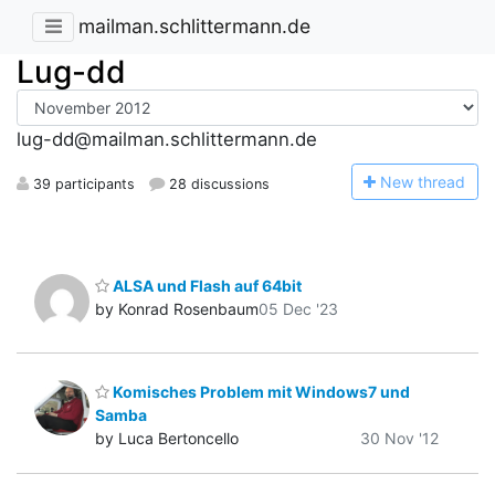
mailman.schlittermann.de
Lug-dd
lug-dd@mailman.schlittermann.de
N
ew thread
39 participants
28 discussions
ALSA und Flash auf 64bit
by Konrad Rosenbaum
05 Dec '23
Komisches Problem mit Windows7 und
Samba
by Luca Bertoncello
30 Nov '12