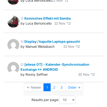
by Luca Bertoncello
22 Nov '12
Komisches Effekt mit Samba
by Luca Bertoncello
22 Nov '12
Display / kaputte Laptops gesucht
by Manuel Weissbach
22 Nov '12
[etwas OT] - Kalender-Synchronisation
Exchange <-> ANDROID
by Ronny Seffner
20 Nov '12
← Newer
1
2
3
Older →
Results per page: