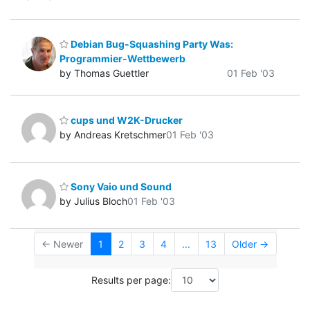
Debian Bug-Squashing Party Was:
Programmier-Wettbewerb
by Thomas Guettler
01 Feb '03
cups und W2K-Drucker
by Andreas Kretschmer
01 Feb '03
Sony Vaio und Sound
by Julius Bloch
01 Feb '03
← Newer
1
2
3
4
...
13
Older →
Results per page: