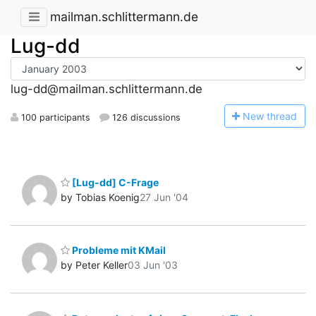
mailman.schlittermann.de
Lug-dd
lug-dd@mailman.schlittermann.de
N
ew thread
100 participants
126 discussions
[Lug-dd] C-Frage
by Tobias Koenig
27 Jun '04
Probleme mit KMail
by Peter Keller
03 Jun '03