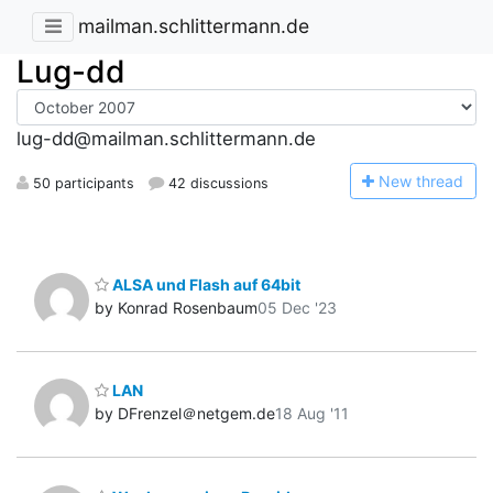
mailman.schlittermann.de
Lug-dd
lug-dd@mailman.schlittermann.de
N
ew thread
50 participants
42 discussions
ALSA und Flash auf 64bit
by Konrad Rosenbaum
05 Dec '23
LAN
by DFrenzel＠netgem.de
18 Aug '11