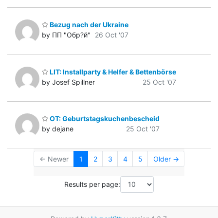
Bezug nach der Ukraine
by ПП "Обр?й"
26 Oct '07
LIT: Installparty & Helfer & Bettenbörse
by Josef Spillner
25 Oct '07
OT: Geburtstagskuchenbescheid
by dejane
25 Oct '07
← Newer
1
2
3
4
5
Older →
Results per page: