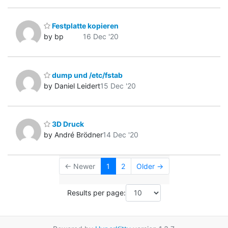
Festplatte kopieren
by bp
16 Dec '20
dump und /etc/fstab
by Daniel Leidert
15 Dec '20
3D Druck
by André Brödner
14 Dec '20
← Newer
1
2
Older →
Results per page: