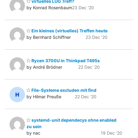
virtuelles LUG Treff?
by Konrad Rosenbaum
23 Dec '20
Ein kleines (virtuelles) Treffen heute
by Bernhard Schiffner
23 Dec '20
Ryzen 3700U in Thinkpad T495s
by André Brödner
22 Dec '20
File-Systeme excluden mit find
by Hilmar Preuße
22 Dec '20
systemd-unit dependecys ohne enabled
zu sein
by nac
19 Dec '20