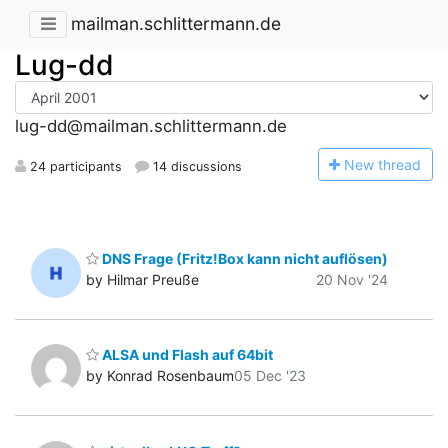
mailman.schlittermann.de
Lug-dd
lug-dd@mailman.schlittermann.de
N
ew thread
24 participants
14 discussions
DNS Frage (Fritz!Box kann nicht auflösen)
by Hilmar Preuße
20 Nov '24
ALSA und Flash auf 64bit
by Konrad Rosenbaum
05 Dec '23