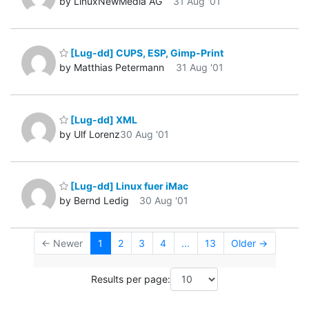
by LinuxNewMedia AG
31 Aug '01
[Lug-dd] CUPS, ESP, Gimp-Print
by Matthias Petermann
31 Aug '01
[Lug-dd] XML
by Ulf Lorenz
30 Aug '01
[Lug-dd] Linux fuer iMac
by Bernd Ledig
30 Aug '01
← Newer
1
2
3
4
...
13
Older →
Results per page: