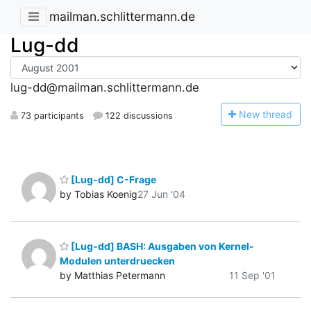
mailman.schlittermann.de
Lug-dd
lug-dd@mailman.schlittermann.de
N
ew thread
73 participants
122 discussions
[Lug-dd] C-Frage
by Tobias Koenig
27 Jun '04
[Lug-dd] BASH: Ausgaben von Kernel-
Modulen unterdruecken
by Matthias Petermann
11 Sep '01