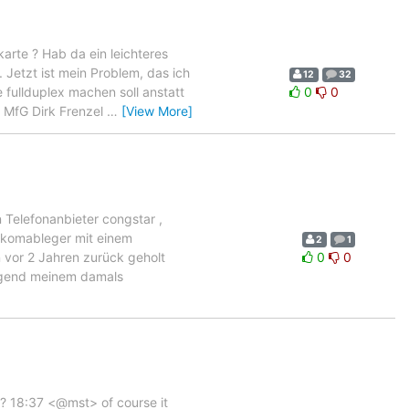
rte ? Hab da ein leichteres
 Jetzt ist mein Problem, das ich
12
32
 fullduplex machen soll anstatt
0
0
. MfG Dirk Frenzel
…
[View More]
Telefonanbieter congstar ,
elekomableger mit einem
2
1
 vor 2 Jahren zurück geholt
0
0
nügend meinem damals
? 18:37 <@mst> of course it