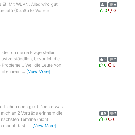
e E). Mit WLAN. Alles wird gut.
1
0
encafé (Straße E) Werner-
0
0
 der ich meine Frage stellen
lbstverständlich, bevor ich die
3
2
 Probleme... Weil die Leute von
0
0
hilfe ihrem
…
[View More]
wortlichen noch gibt) Doch etwas
mich an 2 Vorträge erinnern die
5
7
e nächsten Termine (nicht
0
0
hp macht das).
…
[View More]