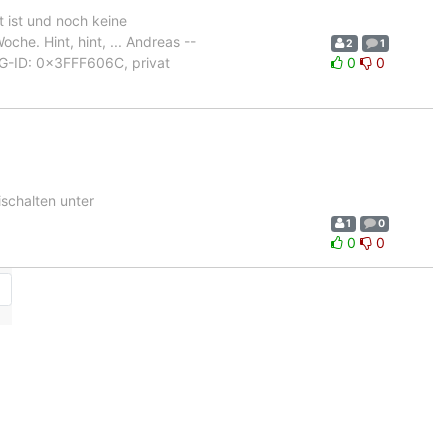
t ist und noch keine
che. Hint, hint, ... Andreas --
2
1
G-ID: 0x3FFF606C, privat
0
0
schalten unter
1
0
0
0
→