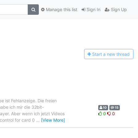
Manage this list
Sign In
Sign Up
Start a n
ew thread
ist Fehlanzeige. Die freien
abe ich mir die 32bit-
10
15
layer. Aber wenn ich jetzt Videos
0
0
control for card 0
…
[View More]