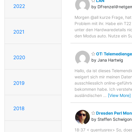
LAN
2022
by DFrenzel＠netge
Morgen @all kurze Frage, hat
Problem mit ihr. Habe ein T22
unter den Hardwaredetails nic
2021
den Modus auto. Nutze ein Su
OT: Telemedienge
2020
by Jana Hartwig
Hallo, da ist dieses Telemen
weigert sich mir meinen Daten
2019
ausschliesslich online-gefüh
bekommen habe. Ich verstehe 
ausländischen
…
[View More]
2018
Dresden Perl Mong
by Steffen Schwigon
18:37 < quentusrex> So, does