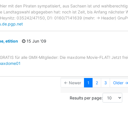
 hier mit den Piraten sympatisiert, aus Sachsen ist und wahlberechtig
die Landtagswahl abgegeben hat: noch ist Zeit, bis Anfang nächster Wo
 Heynitz: 035242/47150, D1: 0160/7141639 (mehr: -> Header) GnuP
.de.pgp.net
e, etition
15 Jun '09
GRATIS für alle GMX-Mitglieder: Die maxdome Movie-FLAT! Jetzt frei
/maxdome01
← Newer
1
2
3
Older 
Results per page: