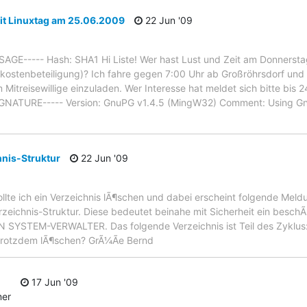
it Linuxtag am 25.06.2009
22 Jun '09
E----- Hash: SHA1 Hi Liste! Wer hast Lust und Zeit am Donnerstag
tkostenbeteiligung)? Ich fahre gegen 7:00 Uhr ab Großröhrsdorf und
itreisewillige einzuladen. Wer Interesse hat meldet sich bitte bis 24
GNATURE----- Version: GnuPG v1.4.5 (MingW32) Comment: Using Gn
hnis-Struktur
22 Jun '09
llte ich ein Verzeichnis lÃ¶schen und dabei erscheint folgende Meldu
eichnis-Struktur. Diese bedeutet beinahe mit Sicherheit ein besch
STEM-VERWALTER. Das folgende Verzeichnis ist Teil des Zyklus: â/
 trotzdem lÃ¶schen? GrÃ¼Ãe Bernd
17 Jun '09
mer