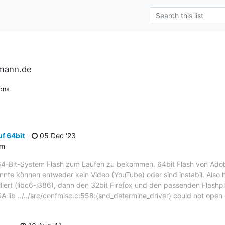
rmann.de
ons
f 64bit
05 Dec '23
um
64-Bit-System Flash zum Laufen zu bekommen. 64bit Flash von Adobe 
onnte können entweder kein Video (YouTube) oder sind instabil. Also h
lliert (libc6-i386), dann den 32bit Firefox und den passenden Flashp
A lib ../../src/confmisc.c:558:(snd_determine_driver) could not open 