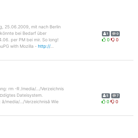
, 25.06.2009, mit nach Berlin
 könnte bei Bedarf über
1
0
.06. per PM bei mir. So long!
0
0
uPG with Mozilla -
http://
…
ng: rm -R /media/.../Verzeichnis
Ã¤digtes Dateisystem.
5
7
media/.../Verzeichnisâ Wie
0
0