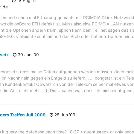
18 Aug '11
m.de
 jemand schon mal Erfharung gemacht mit PCIMCIA DLink Netzwerkka
 wo die onBoard ETH defekt ist. Muss also eine PCIMCIA LAN nutzen.
ht die Optionen ändern kann, sprich kann dem Teil net sagen das sie
SE 9.0, vielleicht kennt jemand das Prob oder hat nen Tip fuer mich
setz
30 Jun '09
diengesetz, dass meine Daten aufgehoben werden müssen. doch mein 
 im Nachhinein gegen ein Entgeld zu liefern... ... congstar ist ein T
rten Kundenkontakt Obwohl ich von der Telekom selber mal etwas von
die Welt nicht mehr... ((( Die Ursache war, dass ich mich nicht ge
ers Treffen Juli 2009
28 Jun '09
 it query the database each time? 18:37 < quentusrex> or only once