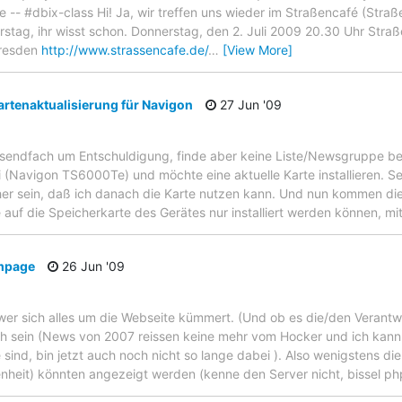
e -- #dbix-class Hi! Ja, wir treffen uns wieder im Straßencafé (Straß
stag, ihr wisst schon. Donnerstag, den 2. Juli 2009 20.30 Uhr Straß
Dresden
http://www.strassencafe.de/
…
[View More]
rtenaktualisierung für Navigon
27 Jun '09
tausendfach um Entschuldigung, finde aber keine Liste/Newsgruppe bei
vi (Navigon TS6000Te) und möchte eine aktuelle Karte installieren. Se
cher sein, daß ich danach die Karte nutzen kann. Und nun kommen die
auf die Speicherkarte des Gerätes nur installiert werden können, mit
ompage
26 Jun '09
 wer sich alles um die Webseite kümmert. (Und ob es die/den Verant
och sein (News von 2007 reissen keine mehr vom Hocker und ich kann 
 sind, bin jetzt auch noch nicht so lange dabei ). Also wenigstens di
nheit) könnten angezeigt werden (kenne den Server nicht, bissel p