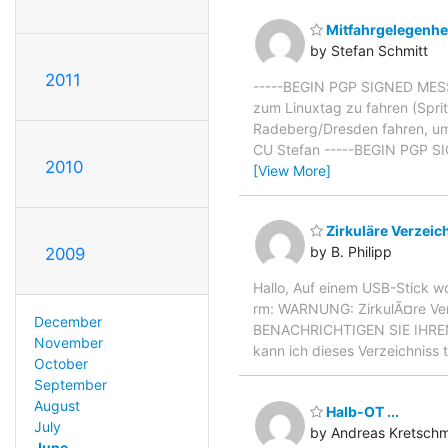
Mitfahrgelegenhe
by Stefan Schmitt
2011
-----BEGIN PGP SIGNED MESSAG
zum Linuxtag zu fahren (Spri
Radeberg/Dresden fahren, um M
CU Stefan -----BEGIN PGP SI
2010
[View More]
Zirkuläre Verzeic
by B. Philipp
2009
Hallo, Auf einem USB-Stick wo
rm: WARNUNG: ZirkulÃ¤re Verz
December
BENACHRICHTIGEN SIE IHREN SY
November
kann ich dieses Verzeichniss
October
September
August
Halb-OT ...
July
by Andreas Kretsch
June