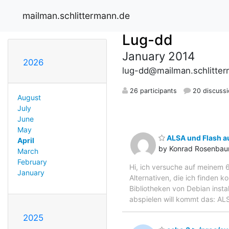
mailman.schlittermann.de
Lug-dd
January 2014
2026
lug-dd@mailman.schlitte
26 participants
20 discuss
August
July
June
May
ALSA und Flash au
April
by Konrad Rosenba
March
February
Hi, ich versuche auf meinem 
January
Alternativen, die ich finden k
Bibliotheken von Debian insta
abspielen will kommt das: ALS
2025