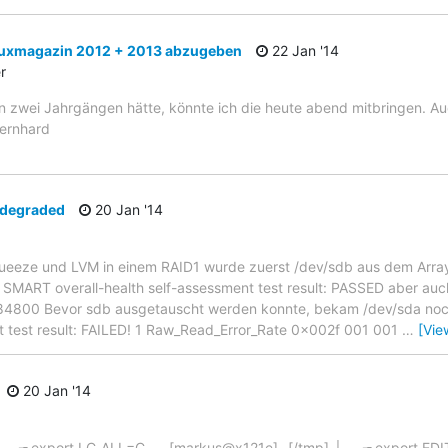
inuxmagazin 2012 + 2013 abzugeben
22 Jan '14
r
 zwei Jahrgängen hätte, könnte ich die heute abend mitbringen. Auc
Bernhard
 degraded
20 Jan '14
Squeeze und LVM in einem RAID1 wurde zuerst /dev/sdb aus dem Arr
r: SMART overall-health self-assessment test result: PASSED aber auc
84800 Bevor sdb ausgetauscht werden konnte, bekam /dev/sda noc
nt test result: FAILED! 1 Raw_Read_Error_Rate 0x002f 001 001
…
[Vie
20 Jan '14
──╼ export LC_ALL=C ┌─[markus@x121e]─[/tmp] └──╼ export ED