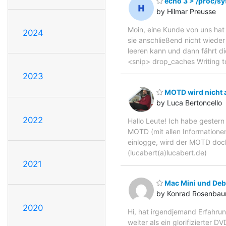
echo 3 > /proc/s
by Hilmar Preusse
Moin, eine Kunde von uns hat
2024
sie anschließend nicht wiede
leeren kann und dann fährt di
<snip> drop_caches Writing to
2023
MOTD wird nicht 
by Luca Bertoncello
2022
Hallo Leute! Ich habe gestern
MOTD (mit allen Informatione
einlogge, wird der MOTD doch
(lucabert(a)lucabert.de)
2021
Mac Mini und Deb
by Konrad Rosenba
2020
Hi, hat irgendjemand Erfahrun
weiter als ein glorifizierter 