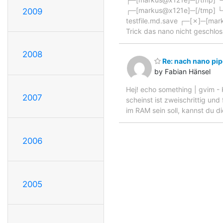
┌─[markus@x121e]─[/tmp] └──
2009
testfile.md.save ┌─[✗]─[mark
Trick das nano nicht geschlos
2008
Re: nach nano pi
by Fabian Hänsel
Hej! echo something | gvim - 
2007
scheinst ist zweischrittig un
im RAM sein soll, kannst du d
2006
2005