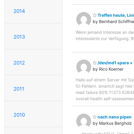
2014
Treffen heute, L
by Bernhard Schiffne
Wenn jemand Interesse an den
2013
interessierte zur Verfügung. 
2012
/dev/md1 spare +
by Rico Koerner
Hallo auf einem Server mit 
IO-Fehlern. smartctl sagt hie
2011
read failure 90% 11373 6264
overall-health self-assessme
2010
nach nano pipen
by Markus Bergholz
┌─[markus@x121e]─[/tmp] └