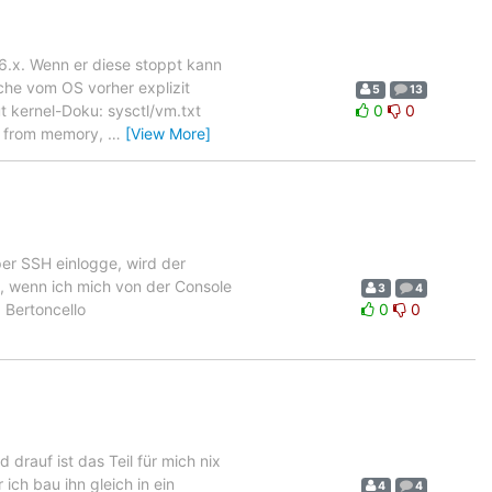
6.x. Wenn er diese stoppt kann
che vom OS vorher explizit
5
13
t kernel-Doku: sysctl/vm.txt
0
0
es from memory,
…
[View More]
per SSH einlogge, wird der
e, wenn ich mich von der Console
3
4
 Bertoncello
0
0
drauf ist das Teil für mich nix
ich bau ihn gleich in ein
4
4