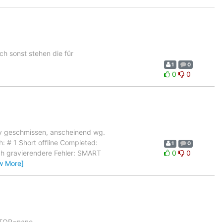
h sonst stehen die für
1
0
0
0
ay geschmissen, anscheinend wg.
h: # 1 Short offline Completed:
1
0
h gravierendere Fehler: SMART
0
0
w More]
ITOR=nano