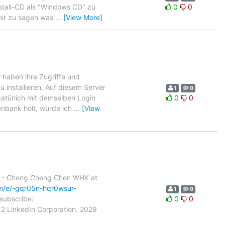
nstall-CD als "Windows CD" zu
0
0
 mir zu sagen was
…
[View More]
r haben ihre Zugriffe und
u installieren. Auf diesem Server
1
0
Natürlich mit demselben Login
0
0
enbank holt, würde ich
…
[View
In. - Cheng Cheng Chen WHK at
om/e/-gqr05n-hqr0wsur-
1
0
nsubscribe:
0
0
12 LinkedIn Corporation. 2029