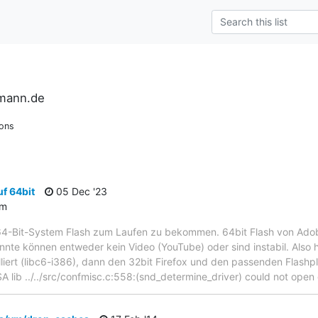
rmann.de
ions
f 64bit
05 Dec '23
um
64-Bit-System Flash zum Laufen zu bekommen. 64bit Flash von Adobe 
onnte können entweder kein Video (YouTube) oder sind instabil. Also h
lliert (libc6-i386), dann den 32bit Firefox und den passenden Flashp
A lib ../../src/confmisc.c:558:(snd_determine_driver) could not open 