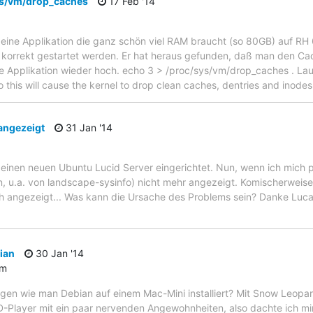
ys/vm/drop_caches
17 Feb '14
 eine Applikation die ganz schön viel RAM braucht (so 80GB) auf RH 
r korrekt gestartet werden. Er hat heraus gefunden, daß man den Ca
e Applikation wieder hoch. echo 3 > /proc/sys/vm/drop_caches . Lau
 this will cause the kernel to drop clean caches, dentries and inod
angezeigt
31 Jan '14
 einen neuen Ubuntu Lucid Server eingerichtet. Nun, wenn ich mich 
n, u.a. von landscape-sysinfo) nicht mehr angezeigt. Komischerweis
 angezeigt... Was kann die Ursache des Problems sein? Danke Luca
ian
30 Jan '14
um
gen wie man Debian auf einem Mac-Mini installiert? Mit Snow Leopard 
DVD-Player mit ein paar nervenden Angewohnheiten, also dachte ich mir 