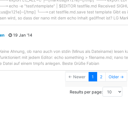
╼ echo -e "test\ntemplate" | $EDITOR testfile.md Received SIGHUP
us@x121e]─[/tmp] └──╼ cat testfile.md.save test template Gibt es 
sen wird, so dass der nano mit dem echo Inhalt geöffnet ist? LG Mar
pen
19 Jan '14
Keine Ahnung, ob nano auch von stdin (Minus als Dateiname) lesen k
d funktioniert mit jedem Editor: echo something > filename.md; nano 
ie Datei auf einem tmpfs anlegen. Beste Grüße Fabian
← Newer
1
2
Older →
Results per page: