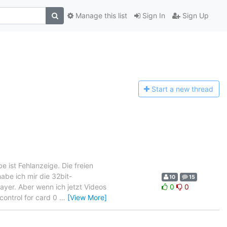
Manage this list
Sign In
Sign Up
Start a n
ew thread
ist Fehlanzeige. Die freien
abe ich mir die 32bit-
10
15
layer. Aber wenn ich jetzt Videos
0
0
control for card 0
…
[View More]