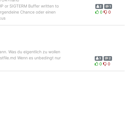
 or SIGTERM Buffer written to
2
1
irgendeine Chance oder einen
0
0
kus
ann. Was du eigentlich zu wollen
testfile.md Wenn es unbedingt nur
3
2
0
0