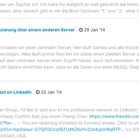
er um. Dachte ich. Ich habe ihn lediglich so weit gebracht die Neti
ssen, aber danach gibt er mir die Boot-Optionen "1." und "2." ohne
zierung über einem anderen Server
29 Jan '14
ro haben wir einen zentralen Server. Hier läuft Samba und alle Nutze
enötigen. Alles läuft prima! Nun bin ich dabei einen zweiten Server z
auf dem zentralen Server einen Zugriff haben, auch sich anmelden. 
nicht Samba einrichten kann, dass es die Daten von einer MySQL-Dat
ect on LinkedIn
22 Jan '14
ser-Group, I'd like to add you to my professional network on Linked
ermany Confirm that you know Cheng Chen:
https://www.linkedin.c
1/?hs=…
-- You are receiving Invitation to Connect emails. Click to u
e/-gqr05n-hqr0wsur-3/7QFGOzqfBZU46ZKoYv22d4qbkWqRTP…
(c) 20
A 94043, USA.