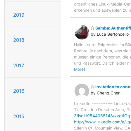
ordentliches Linux-Media-Cent
erkennen und auswählen zu la
2019
Samba: Authentifi
by Luca Bertoncello
2018
Hallo Leute! Folgendes: im Bü
Rechte, je nachdem, was sie b
müssen einige Personen, die 
und Passwort. Da ich leider 
2017
More]
Invitation to conn
2016
by Cheng Chen
LinkedIn ------------ Linux-U
TU Dresden Dresden Area, G
3/isd/19544065143/xvgtIOq
2015
http://www.linkedin.com/
Stierlin Ct, Mountain View, C