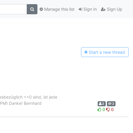
Manage this list
Sign In
Sign Up
Start a n
ew thread
iesbezüglich ==0 sind, ist jede
r PM) Danke! Bernhard
2
2
0
0