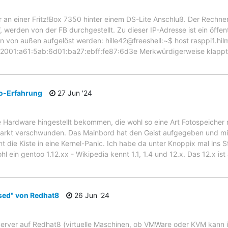
 an einer Fritz!Box 7350 hinter einem DS-Lite Anschluß. Der Rechner 
, werden von der FB durchgestellt. Zu dieser IP-Adresse ist ein öff
 von außen aufgelöst werden: hille42@freeshell:~$ host rasppi1.hilm
 2001:a61:5ab:6d01:ba27:ebff:fe87:6d3e Merkwürdigerweise klappt
o-Erfahrung
27 Jun '24
e Hardware hingestellt bekommen, die wohl so eine Art Fotospeicher mi
 Markt verschwunden. Das Mainbord hat den Geist aufgegeben und mi
t die Kiste in eine Kernel-Panic. Ich habe da unter Knoppix mal ins 
l ein gentoo 1.12.xx - Wikipedia kennt 1.1, 1.4 und 12.x. Das 12.x is
sed" von Redhat8
26 Jun '24
erver auf Redhat8 (virtuelle Maschinen, ob VMWare oder KVM kann ic