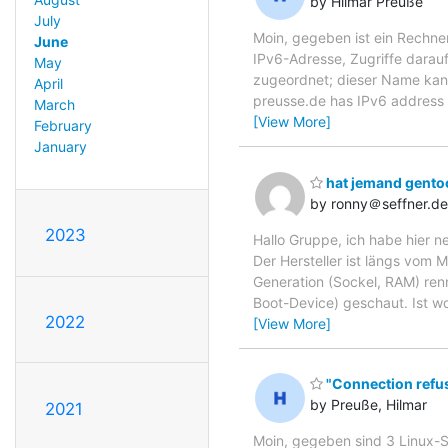
by Hilmar Preuße
July
Moin, gegeben ist ein Rechner
June
IPv6-Adresse, Zugriffe darauf
May
zugeordnet; dieser Name kann
April
preusse.de has IPv6 address
March
[View More]
February
January
hat jemand gento
by ronny＠seffner.de
2023
Hallo Gruppe, ich habe hier n
Der Hersteller ist längs vom
Generation (Sockel, RAM) renn
Boot-Device) geschaut. Ist woh
2022
[View More]
"Connection refu
by Preuße, Hilmar
2021
Moin, gegeben sind 3 Linux-S