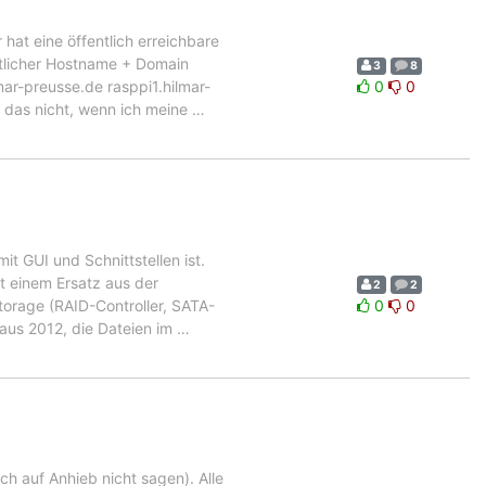
hat eine öffentlich erreichbare
entlicher Hostname + Domain
3
8
ar-preusse.de rasppi1.hilmar-
0
0
 das nicht, wenn ich meine
…
t GUI und Schnittstellen ist.
t einem Ersatz aus der
2
2
Storage (RAID-Controller, SATA-
0
0
t aus 2012, die Dateien im
…
h auf Anhieb nicht sagen). Alle