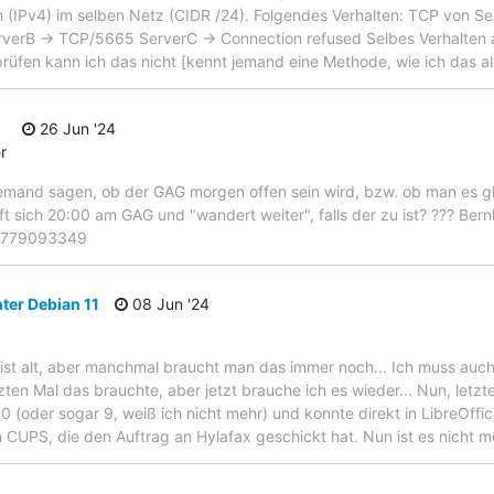
 (IPv4) im selben Netz (CIDR /24). Folgendes Verhalten: TCP von S
erB -> TCP/5665 ServerC -> Connection refused Selbes Verhalten 
rüfen kann ich das nicht [kennt jemand eine Methode, wie ich das a
26 Jun '24
r
emand sagen, ob der GAG morgen offen sein wird, bzw. ob man es gl
ft sich 20:00 am GAG und "wandert weiter", falls der zu ist? ??? Bern
15779093349
ter Debian 11
08 Jun '24
x ist alt, aber manchmal braucht man das immer noch... Ich muss auc
tzten Mal das brauchte, aber jetzt brauche ich es wieder... Nun, letz
10 (oder sogar 9, weiß ich nicht mehr) und konnte direkt in LibreOf
 CUPS, die den Auftrag an Hylafax geschickt hat. Nun ist es nicht m