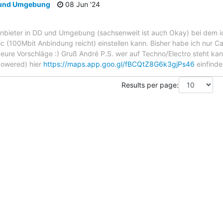
 und Umgebung
08 Jun '24
 Anbieter in DD und Umgebung (sachsenweit ist auch Okay) bei dem 
c (100Mbit Anbindung reicht) einstellen kann. Bisher habe ich nur C
r eure Vorschläge :) Gruß André P.S. wer auf Techno/Electro steht k
Powered) hier
https://maps.app.goo.gl/fBCQtZ8G6k3gjPs46
einfinde
Results per page: