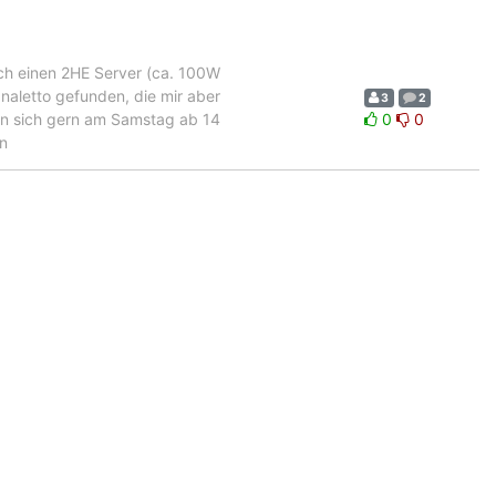
ich einen 2HE Server (ca. 100W
analetto gefunden, die mir aber
3
2
ann sich gern am Samstag ab 14
0
0
n