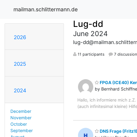
mailman.schlittermann.de
Lug-dd
June 2024
2026
lug-dd@mailman.schlitte
11 participants
7 discussio
2025
FPGA (ICE40) Ken
by Bernhard Schiffne
2024
Hallo, ich informiere mich z.Z
(auch infinitesimal kleine) H
December
November
October
September
DNS Frage (Fritz!
August