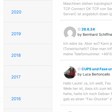
Maschinen stehen topologisch
TCP Connect OK TCP von Serv
2020
ServerC ist angeblich down (p
26.6.24
2019
by Bernhard Schiffne
Ich wäre da. Aber wo? Kann j
(Torwirtschaft)? Ober man trif
meine Telefonnummer: +49
2018
CUPS und Faxe un
by Luca Bertoncello
2017
Hallo Leute! Ja, ich weiß, Fa
Weile her ist, dass ich zum le
hatte, hatte ich noch Debian 
2016
gab es einen "Fax-Drucker" in