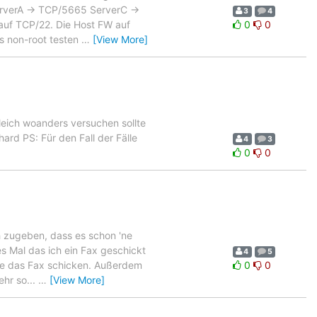
erverA -> TCP/5665 ServerC ->
3
4
auf TCP/22. Die Host FW auf
0
0
ls non-root testen
…
[View More]
eich woanders versuchen sollte
hard PS: Für den Fall der Fälle
4
3
0
0
h zugeben, dass es schon 'ne
tes Mal das ich ein Fax geschickt
4
5
fice das Fax schicken. Außerdem
0
0
ehr so...
…
[View More]