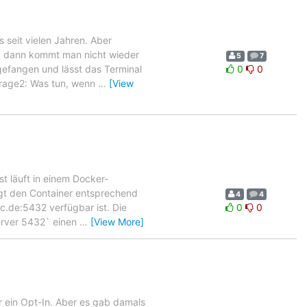
s seit vielen Jahren. Aber
t, dann kommt man nicht wieder
5
7
gefangen und lässt das Terminal
0
0
 Frage2: Was tun, wenn
…
[View
t läuft in einem Docker-
igt den Container entsprechend
4
4
c.de:5432 verfügbar ist. Die
0
0
erver 5432` einen
…
[View More]
ar ein Opt-In. Aber es gab damals