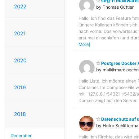
strg-r: Rückwärts
2022
by Thomas Güttler
Hallo, ich find das Feature "s
jüngere Kollegen können sich
nach vorne. Das Vorwärtssuch
2021
erst mal einschlafen (und dur
More]
2020
Postgres Docker
by mail＠marcloechn
Hallo Liste, ich möchte einen
2019
Container. Im Compose-File w
mit `127.0.0.1:54321->5432/t
Domain zeigt auf den Server
2018
Datenschutz auf d
by Heiko Schlitterm
December
Hallo, ich fürchte, das wird e