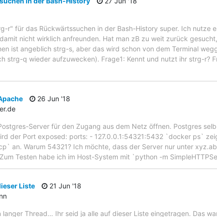
suchen in der Bash-History
27 Jun '18
trg-r" für das Rückwärtssuchen in der Bash-History super. Ich nutze e
 damit nicht wirklich anfreunden. Hat man zB zu weit zurück gesuch
en ist angeblich strg-s, aber das wird schon von dem Terminal weg
ch strg-q wieder aufzuwecken). Frage1: Kennt und nutzt ihr strg-r?
 Apache
26 Jun '18
er.de
 Postgres-Server für den Zugang aus dem Netz öffnen. Postgres selbs
ird der Port exposed: ports: - 127.0.0.1:54321:5432 `docker ps` ze
cp` an. Warum 54321? Ich möchte, dass der Server nur unter xyz.ab
. Zum Testen habe ich im Host-System mit `python -m SimpleHTTPS
ieser Liste
21 Jun '18
ann
in langer Thread… Ihr seid ja alle auf dieser Liste eingetragen. Das w