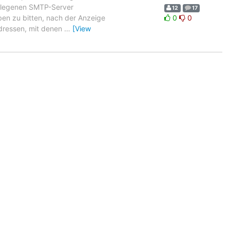
gelegenen SMTP-Server
12
17
iben zu bitten, nach der Anzeige
0
0
ladressen, mit denen
…
[View