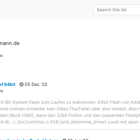
rmann.de
ns
f 64bit
05 Dec '23
um
64-Bit-System Flash zum Laufen zu bekommen. 64bit Flash von Adobe 
onnte können entweder kein Video (YouTube) oder sind instabil. Also h
lliert (libc6-i386), dann den 32bit Firefox und den passenden Flashp
A lib ../../src/confmisc.c:558:(snd_determine_driver) could not open 