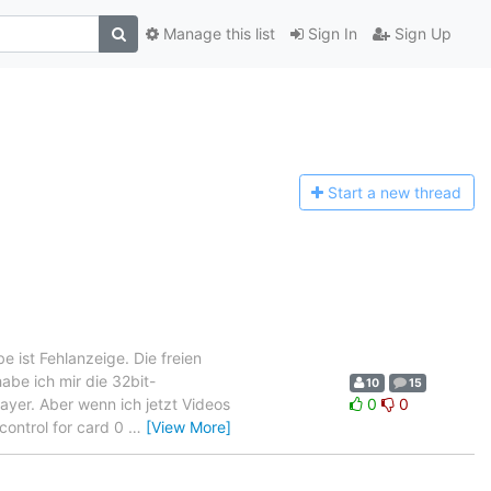
Manage this list
Sign In
Sign Up
Start a n
ew thread
ist Fehlanzeige. Die freien
abe ich mir die 32bit-
10
15
layer. Aber wenn ich jetzt Videos
0
0
control for card 0
…
[View More]