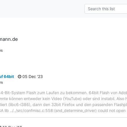
rmann.de
ns
f 64bit
05 Dec '23
um
64-Bit-System Flash zum Laufen zu bekommen. 64bit Flash von Adobe 
onnte können entweder kein Video (YouTube) oder sind instabil. Also h
lliert (libc6-i386), dann den 32bit Firefox und den passenden Flashp
A lib ../../src/confmisc.c:558:(snd_determine_driver) could not open 