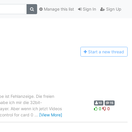
Manage this list
Sign In
Sign Up
Start a n
ew thread
ist Fehlanzeige. Die freien
abe ich mir die 32bit-
10
15
layer. Aber wenn ich jetzt Videos
0
0
control for card 0
…
[View More]