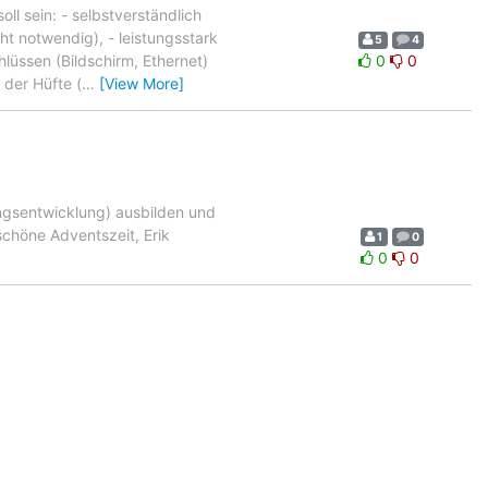
ll sein: - selbstverständlich
ht notwendig), - leistungsstark
5
4
lüssen (Bildschirm, Ethernet)
0
0
 der Hüfte (
…
[View More]
ngsentwicklung) ausbilden und
schöne Adventszeit, Erik
1
0
0
0