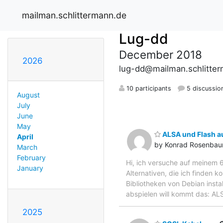
mailman.schlittermann.de
Lug-dd
December 2018
2026
lug-dd@mailman.schlitte
10 participants
5 discussio
August
July
June
May
ALSA und Flash au
April
by Konrad Rosenba
March
February
Hi, ich versuche auf meinem 
January
Alternativen, die ich finden k
Bibliotheken von Debian insta
abspielen will kommt das: ALS
2025