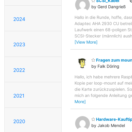
SCSI_Kabel
by Gerd Dangrieß
Hallo in die Runde, hoffe, da
2024
Adaptec AHA 2930 CU betreib
Laufwerk einen 68-poligen St
SCSI-Stecker (männlich) aush
[View More]
2023
Fragen zum mount
by Falk Döring
2022
Hallo, ich habe mehrere Raspb
Kopie per loop-mount auf mei
die Karte zurückzuspielen. S
mich an folgende Anleitung g
2021
More]
Hardware-Kauftip
2020
by Jakob Mendel