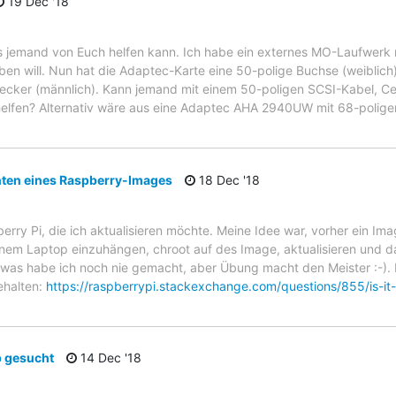
19 Dec '18
ss jemand von Euch helfen kann. Ich habe ein externes MO-Laufwerk m
en will. Nun hat die Adaptec-Karte eine 50-polige Buchse (weibli
ecker (männlich). Kann jemand mit einem 50-poligen SCSI-Kabel, Ce
elfen? Alternativ wäre aus eine Adaptec AHA 2940UW mit 68-polige
en eines Raspberry-Images
18 Dec '18
erry Pi, die ich aktualisieren möchte. Meine Idee war, vorher ein Ima
nem Laptop einzuhängen, chroot auf des Image, aktualisieren und da
owas habe ich noch nie gemacht, aber Übung macht den Meister :-). 
ehalten:
https://raspberrypi.stackexchange.com/questions/855/is-it
 gesucht
14 Dec '18