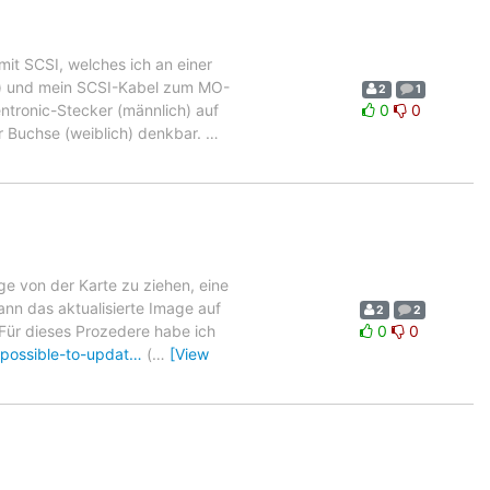
it SCSI, welches ich an einer
ch) und mein SCSI-Kabel zum MO-
2
1
ntronic-Stecker (männlich) auf
0
0
r Buchse (weiblich) denkbar.
…
ge von der Karte zu ziehen, eine
nn das aktualisierte Image auf
2
2
Für dieses Prozedere habe ich
0
0
-possible-to-updat…
(
…
[View