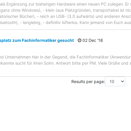
 als Ergänzung zur bisherigen Hardware einen neuen PC zulegen. Er so
anz ohne Windows), - klein (aus Platzgründen, transportabel ist nic
torischer Bücher), - reich an USB- (3.0 aufwärts) und anderen Ansch
uetooth), - langlebig, - definitiv lüfterlos. Kann jemand von Euch aus
splatz zum Fachinformatiker gesucht
02 Dec '18
nd Unternehmen hier in der Gegend, die Fachinformatiker (Anwendu
ekannte sucht für ihren Sohn. Antwort bitte per PM. Viele Grüße und 
Results per page: